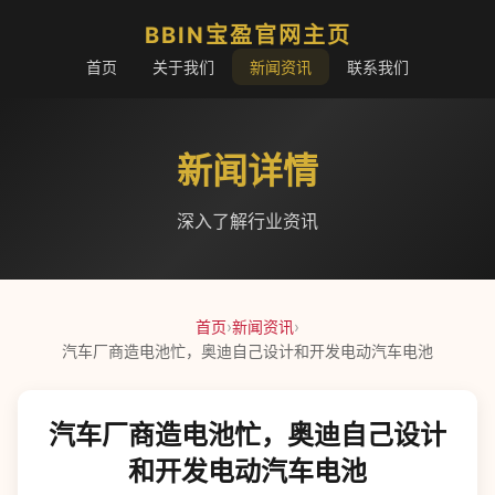
BBIN宝盈官网主页
首页
关于我们
新闻资讯
联系我们
新闻详情
深入了解行业资讯
首页
›
新闻资讯
›
汽车厂商造电池忙，奥迪自己设计和开发电动汽车电池
汽车厂商造电池忙，奥迪自己设计
和开发电动汽车电池