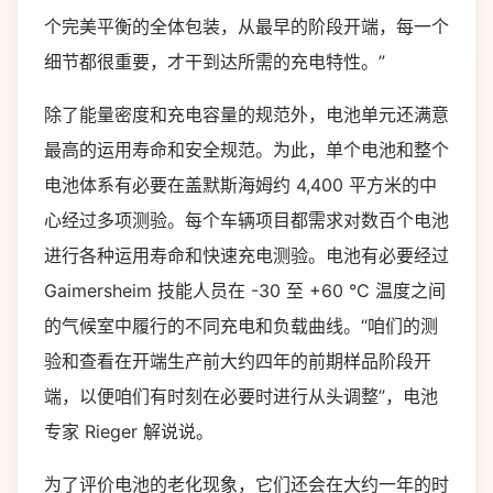
个完美平衡的全体包装，从最早的阶段开端，每一个
细节都很重要，才干到达所需的充电特性。”
除了能量密度和充电容量的规范外，电池单元还满意
最高的运用寿命和安全规范。为此，单个电池和整个
电池体系有必要在盖默斯海姆约 4,400 平方米的中
心经过多项测验。每个车辆项目都需求对数百个电池
进行各种运用寿命和快速充电测验。电池有必要经过
Gaimersheim 技能人员在 -30 至 +60 °C 温度之间
的气候室中履行的不同充电和负载曲线。“咱们的测
验和查看在开端生产前大约四年的前期样品阶段开
端，以便咱们有时刻在必要时进行从头调整”，电池
专家 Rieger 解说说。
为了评价电池的老化现象，它们还会在大约一年的时