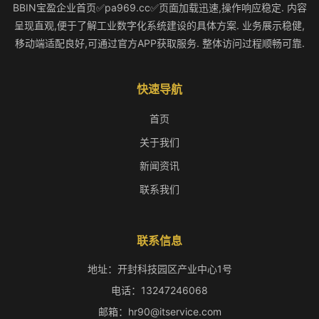
BBIN宝盈企业首页✅pa969.cc✅页面加载迅速,操作响应稳定. 内容
呈现直观,便于了解工业数字化系统建设的具体方案. 业务展示稳健,
移动端适配良好,可通过官方APP获取服务. 整体访问过程顺畅可靠.
快速导航
首页
关于我们
新闻资讯
联系我们
联系信息
地址：开封科技园区产业中心1号
电话：13247246068
邮箱：hr90@itservice.com