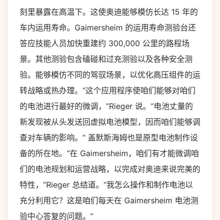
刻里暴露在高温下。这使奥迪能够模仿长达 15 年的
车内运用寿命。Gaimersheim 的运用寿命测验台还
答应技能人员加快重建约 300,000 公里的路程场
景。其他测验包含磕碰和过充测验以及各种安全测
验。能够模仿不同的驾驭场景，以优化高压组件的运
转战略或热办理。“这个应用程序使咱们能够对咱们
的电池进行最好的微调，”Rieger 说。“电池丈量的
新发现被从头发送回虚拟电池模型，因而咱们能够调
查对车辆的影响。” 盖默斯海姆也是原型电池制作设
备的所在地。“在 Gaimersheim，咱们有才能微调咱
们的电池规划和运营战略，以完成对奥迪来说完美的
特性，”Rieger 总结道。“我怎么操作和制作电池以
充分利用它？这是咱们每天在 Gaimersheim 电池测
验中心答复的问题。”