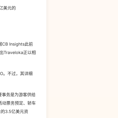
2亿美元的
nsights此前
raveloka正以相
PO。不过，其详细
年建立，首要事务是为游客供给
活动票务预定、轿车
给的3.5亿美元资