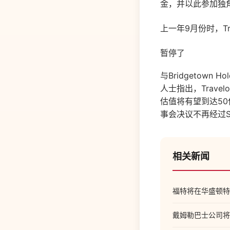
金，并以此参加独
上一年9月份时，Tra
暂停了
与Bridgetow
人士指出，Trav
估值将有望到达50
事会决议不再经过
相关新闻
福特将在华盛顿特
戴姆勒巴士公司将向汉