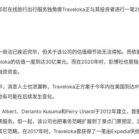
尼在线旅行出行服务独角兽Traveloka正与其投资者进行一笔
商洽已挨近完毕，但关于该公司的估值细节尚无法得知。而依据CB I
eloka的估值一度到达30亿美元。而在2020年时，彭博社也曾指出T
融资资金。
，消息人士也泄漏称，Traveloka正方案于今年内在美国到达I
也有可能在后续发生变化。
ert Albert、Derianto Kusuma和Ferry Unardi于2012
票服务。但一起，该公司也把事务范畴扩展到了景点门票预定、
范畴。在2017年时，Traveloka曾获得了一笔由Expedia供