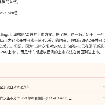
角兽的队伍。
veloka曾
n Holdings Ltd的SPAC兼并上市方案。据了解，这一商洽始于上
eloka正为这次兼并寻求一笔4亿美元的融资，假如该SPAC兼并
亿美元。但是，因为“当时商场对SPAC上市的热心已在渐渐减退，因而
SPAC上市”，而是转向期望以惯例的上市方法在美国到达上市。
区测试自动驾驶汽车
2
堡市交付 350 辆梅赛德斯-奔驰 eCitaro 巴士
2