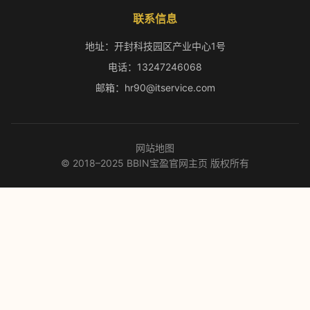
联系信息
地址：开封科技园区产业中心1号
电话：13247246068
邮箱：hr90@itservice.com
网站地图
© 2018–2025 BBIN宝盈官网主页 版权所有