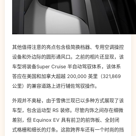
其他值得注意的亮点包含极简换档器、专用空调操控
设备和外边际的圆形通风口。之前的相片还显现，该
车型将装备Super Cruise 半自动驾驭体系，该体系
答应在美国和加拿大超越 200,000 英里（321,869
公里）的兼容道路上进行辅佐驾驭操作。
外观并不奥秘，由于雪佛兰现已以多种方式展现了该
车型，包含运动型 RS 装修。尽管内饰之间存在细微
差别，但 Equinox EV 具有前卫的前饰板、全封闭
式格栅和细长的灯条。这款跨界车还有一个时尚的挡