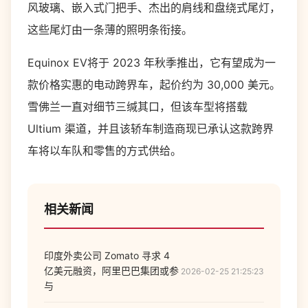
风玻璃、嵌入式门把手、杰出的肩线和盘绕式尾灯，
这些尾灯由一条薄的照明条衔接。
Equinox EV将于 2023 年秋季推出，它有望成为一
款价格实惠的电动跨界车，起价约为 30,000 美元。
雪佛兰一直对细节三缄其口，但该车型将搭载
Ultium 渠道，并且该轿车制造商现已承认这款跨界
车将以车队和零售的方式供给。
相关新闻
印度外卖公司 Zomato 寻求 4
亿美元融资，阿里巴巴集团或参
2026-02-25 21:25:23
与