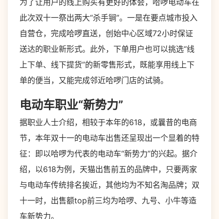
为了让用户的线上购买有更好的体会，哈啰电动车在
此次双十一祭出两大“杀手锏”。一是在要点城市投入
自营仓，完成哈啰直送，创始中心区域72小时保证
送达的职业新形式。此外，下单用户也可以挑选“线
上下单、线下提货”的新零售形式，既能享用线上下
单的便当，又能完成邻近哈啰门店的试骑。
电动车职业“新势力”
据职业人士介绍，相较于本年的618，或曩昔的电商
节，本年双十一的电动车出售还呈现出一个显着的特
征：即以哈啰为代表的电动车“新势力”的兴起。据介
绍，以618为例，天猫出售前五的品牌中，只要两家
与电动车传统排名挨近，其他均为不知名淘品牌；双
十一时，出售额top前三均为哈啰、九号、小牛等造
车新势力。