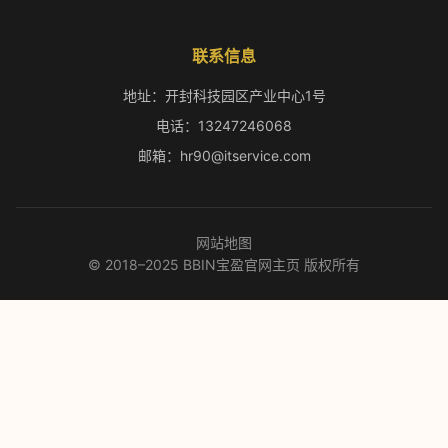
联系信息
地址：开封科技园区产业中心1号
电话：13247246068
邮箱：hr90@itservice.com
网站地图
© 2018–2025 BBIN宝盈官网主页 版权所有