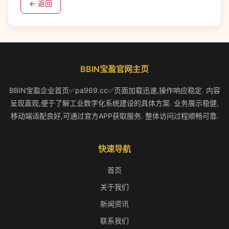
← 返回
BBIN宝盈官网主页
BBIN宝盈企业首页✅pa969.cc✅页面加载迅速,操作响应稳定. 内容
呈现直观,便于了解工业数字化系统建设的具体方案. 业务展示稳健,
移动端适配良好,可通过官方APP获取服务. 整体访问过程顺畅可靠.
快速导航
首页
关于我们
新闻资讯
联系我们