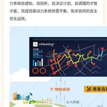
力系统自感知、自剖析、自决议计划、自调理的才智
才能，完成低碳动力系统供需平衡、有序协同的自主
优化运转。