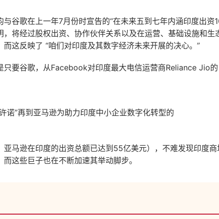
与谷歌在上一年7月份时宣告的“在未来五到七年内涵印度出资1
明，将经过股权出资、协作伙伴关系以及在运营、基础设施和生
，而这反映了 “咱们对印度及其数字经济未来开展的决心。”
是只要谷歌，从
Facebook
对印度最大电信运营商
Reliance Jio
的
的许诺”再到亚马逊为助力印度中小企业数字化转型的
，亚马逊在印度的出资总额已达到
55
亿美元），不难发现印度商
，而这些巨子也在不断加速其举动脚步。