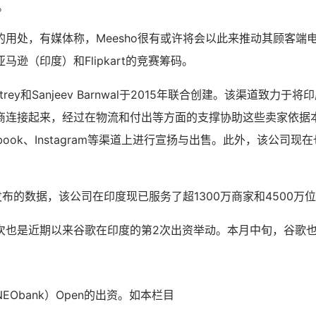
。
的用处，有媒体称，Meesho很有或许将会以此来推动其顾客端
马逊（印度）和Flipkart的竞赛筹码。
t Aatrey和Sanjeev Barnwal于2015年联合创建。该渠道致
商连接起来，经过在物流和付出等方面的支撑协助这些卖家依据
acebook、Instagram等渠道上进行宣扬与出售。此外，该公司
。
新发布的数据，该公司在印度现已服务了超1300万商家和4500万
次也是近期以来谷歌在印度的第2次出资举动。本月中旬，谷歌
EObank）Open的出资。如本栏目