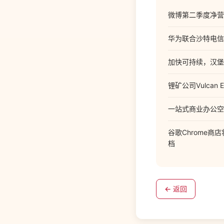
微博第二季度净营收
华为联合沙特电信公
加快可持续，汉堡
锂矿公司Vulcan
一站式商业办公空间
谷歌Chrome商
档
← 返回