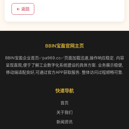
← 返回
BBIN宝盈官网主页
BBIN宝盈企业首页✅pa969.cc✅页面加载迅速,操作响应稳定. 内容
呈现直观,便于了解工业数字化系统建设的具体方案. 业务展示稳健,
移动端适配良好,可通过官方APP获取服务. 整体访问过程顺畅可靠.
快速导航
首页
关于我们
新闻资讯