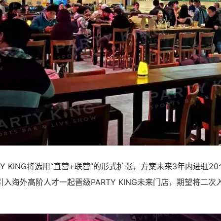
TY KING将选用“直营+联营”的形式扩张，方案未来3年内进驻2
入海外高阶人才一起晋级PARTY KING未来门店，期望将二次