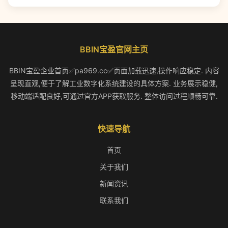
BBIN宝盈官网主页
BBIN宝盈企业首页✅pa969.cc✅页面加载迅速,操作响应稳定. 内容
呈现直观,便于了解工业数字化系统建设的具体方案. 业务展示稳健,
移动端适配良好,可通过官方APP获取服务. 整体访问过程顺畅可靠.
快速导航
首页
关于我们
新闻资讯
联系我们