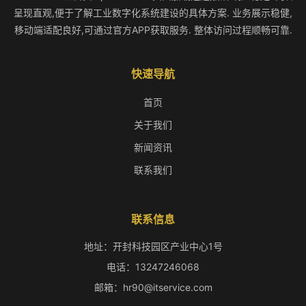
呈现直观,便于了解工业数字化系统建设的具体方案. 业务展示稳健,
移动端适配良好,可通过官方APP获取服务. 整体访问过程顺畅可靠.
快速导航
首页
关于我们
新闻资讯
联系我们
联系信息
地址：开封科技园区产业中心1号
电话：13247246068
邮箱：hr90@itservice.com