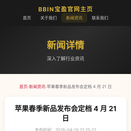
BBIN宝盈官网主页
首页
关于我们
新闻资讯
联系我们
新闻详情
深入了解行业资讯
首页
›
新闻资讯
›
苹果春季新品发布会定档 4 月 21 日
苹果春季新品发布会定档 4 月 21
日
发布时间：2026-04-19 21:25:22