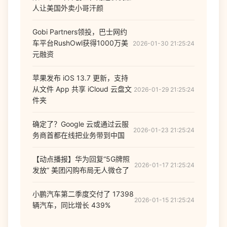
人让美国外卖小哥汗颜
Gobi Partners领投，巴士网约
车平台RushOwl获得1000万美
2026-01-30 21:25:24
元融资
苹果发布 iOS 13.7 更新，支持
从文件 App 共享 iCloud 云盘文
2026-01-29 21:25:24
件夹
确定了？Google 云或通过云服
2026-01-23 21:25:24
务商首都在线把业务带到中国
【动点播报】华为回复“5G牌照
2026-01-17 21:25:24
发放” 美团闪购布局无人微仓了
小鹏汽车第二季度交付了 17398
2026-01-15 21:25:24
辆汽车，同比增长 439%