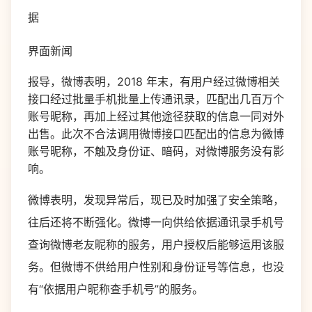
据
界面新闻
报导，微博表明，2018 年末，有用户经过微博相关
接口经过批量手机批量上传通讯录，匹配出几百万个
账号昵称，再加上经过其他途径获取的信息一同对外
出售。此次不合法调用微博接口匹配出的信息为微博
账号昵称，不触及身份证、暗码，对微博服务没有影
响。
微博表明，发现异常后，现已及时加强了安全策略，
往后还将不断强化。微博一向供给依据通讯录手机号
查询微博老友昵称的服务，用户授权后能够运用该服
务。但微博不供给用户性别和身份证号等信息，也没
有“依据用户昵称查手机号”的服务。