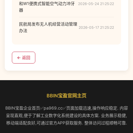
和W1便携式智能空气动力冲牙
2026-05-24 21:25:22
器
民航局发布无人机经营活动管理
2026-05-17 21:25:22
办法
← 返回
BBIN宝盈官网主页
BBIN宝盈企业首页✅pa969.cc✅页面加载迅速,操作响应稳定. 内容
呈现直观,便于了解工业数字化系统建设的具体方案. 业务展示稳健,
移动端适配良好,可通过官方APP获取服务. 整体访问过程顺畅可靠.