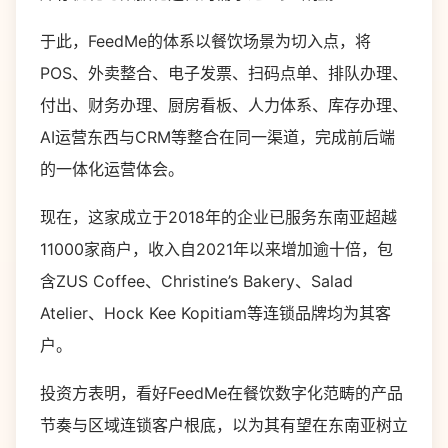
于此，FeedMe的体系以餐饮场景为切入点，将
POS、外卖整合、电子发票、扫码点单、排队办理、
付出、财务办理、厨房看板、人力体系、库存办理、
AI运营东西与CRM等整合在同一渠道，完成前后端
的一体化运营体会。
现在，这家成立于2018年的企业已服务东南亚超越
11000家商户，收入自2021年以来增加逾十倍，包
含ZUS Coffee、Christine’s Bakery、Salad
Atelier、Hock Kee Kopitiam等连锁品牌均为其客
户。
投资方表明，看好FeedMe在餐饮数字化范畴的产品
节奏与区域连锁客户根底，以为其有望在东南亚树立