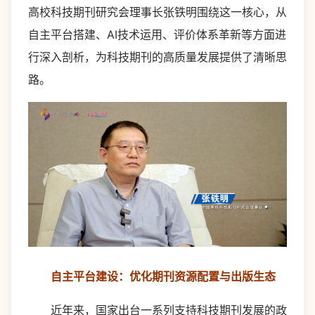
高校科技期刊研究会理事长张铁明围绕这一核心，从
自主平台搭建、AI技术运用、评价体系革新等方面进
行深入剖析，为科技期刊的高质量发展提供了清晰思
路。​
自主平台建设：优化期刊资源配置与出版生态
近年来，国家出台一系列支持科技期刊发展的政