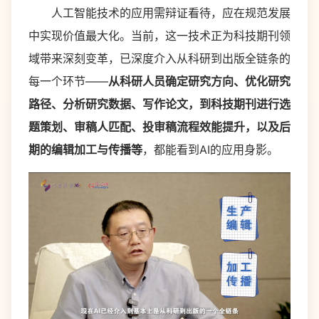
人工智能技术的应用需辩证看待，应在规范发展
中实现价值最大化。当前，这一技术正为科技期刊领
域带来深刻变革，已深度介入从科研到出版全链条的
每一个环节——
从科研人员确定研究方向、优化研究
路径、分析研究数据、写作论文，到科技期刊进行选
题策划、审稿人匹配、投审稿流程效能提升，以及后
期的编辑加工与传播等
，都能看到AI的应用身影。