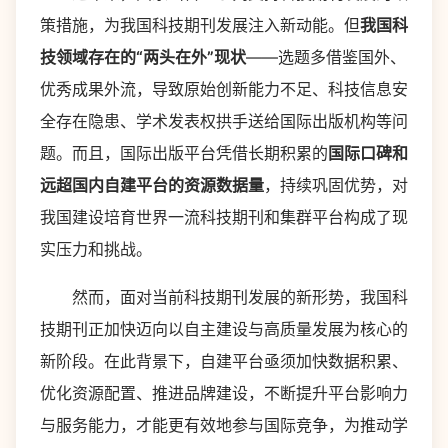
策措施，为我国科技期刊发展注入新动能。但
我国科
技领域存在的“两头在外”现状
——选题多借鉴国外、
优秀成果外流，导致原始创新能力不足、科技信息安
全存在隐患、学术发表权拱手送给国际出版机构等问
题。而且，国际出版平台凭借长期积累的
国际口碑和
远超国内自建平台的资源数据量
，持续巩固优势，对
我国建设培育世界一流科技期刊和集群平台构成了现
实压力和挑战。
然而，面对当前科技期刊发展的新形势，我国科
技期刊正加快迈向以自主建设与高质量发展为核心的
新阶段。在此背景下，自建平台亟须加快数据积累、
优化资源配置、推进品牌建设，不断提升平台影响力
与服务能力，才能更有效地参与国际竞争，为推动学