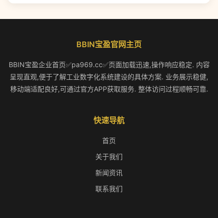
BBIN宝盈官网主页
BBIN宝盈企业首页✅pa969.cc✅页面加载迅速,操作响应稳定. 内容
呈现直观,便于了解工业数字化系统建设的具体方案. 业务展示稳健,
移动端适配良好,可通过官方APP获取服务. 整体访问过程顺畅可靠.
快速导航
首页
关于我们
新闻资讯
联系我们