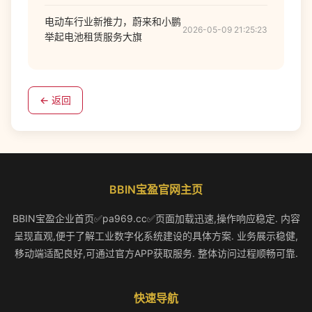
电动车行业新推力，蔚来和小鹏
2026-05-09 21:25:23
举起电池租赁服务大旗
← 返回
BBIN宝盈官网主页
BBIN宝盈企业首页✅pa969.cc✅页面加载迅速,操作响应稳定. 内容
呈现直观,便于了解工业数字化系统建设的具体方案. 业务展示稳健,
移动端适配良好,可通过官方APP获取服务. 整体访问过程顺畅可靠.
快速导航