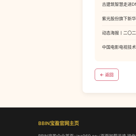
古建筑智慧走进D
紫光股份旗下新华
动态海报丨二〇二
中国电影电视技术
← 返回
BBIN宝盈官网主页
BBIN宝盈企业首页✅pa969.cc✅页面加载迅速,操