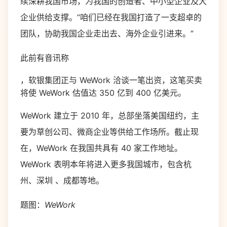
续深耕我国市场，为我国的创造者、中小型企业及大
企业供给支撑。“咱们已经在我国打造了一支超卓的
团队，协助我国企业走出去、海外企业引进来。”
此前有音讯称
，软银集团正与 WeWork 洽谈一笔出资，这笔买卖
将使 WeWork 估值达 350 亿到 400 亿美元。
WeWork 建立于 2010 年，总部坐落美国纽约，主
要为草创公司、微商企业等供给工作场所。截止现
在，WeWork 在我国共具有 40 家工作地址。
WeWork 表明本年将进入更多我国城市，包含杭
州、深圳 、成都等地。
题图：
WeWork