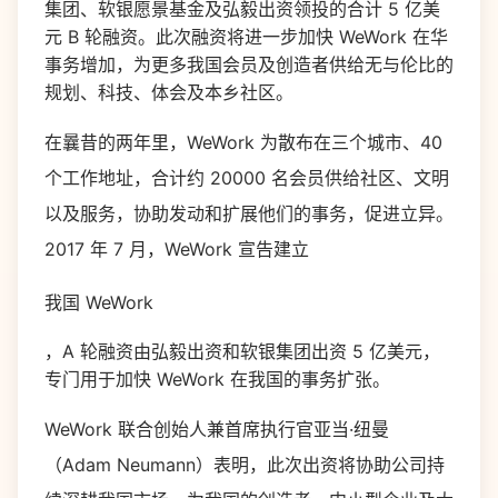
集团、软银愿景基金及弘毅出资领投的合计 5 亿美
元 B 轮融资。此次融资将进一步加快 WeWork 在华
事务增加，为更多我国会员及创造者供给无与伦比的
规划、科技、体会及本乡社区。
在曩昔的两年里，WeWork 为散布在三个城市、40
个工作地址，合计约 20000 名会员供给社区、文明
以及服务，协助发动和扩展他们的事务，促进立异。
2017 年 7 月，WeWork 宣告建立
我国 WeWork
，A 轮融资由弘毅出资和软银集团出资 5 亿美元，
专门用于加快 WeWork 在我国的事务扩张。
WeWork 联合创始人兼首席执行官亚当·纽曼
（Adam Neumann）表明，此次出资将协助公司持