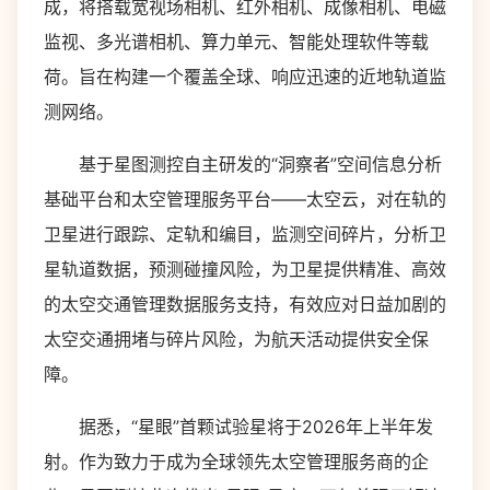
成，将搭载宽视场相机、红外相机、成像相机、电磁
监视、多光谱相机、算力单元、智能处理软件等载
荷。旨在构建一个覆盖全球、响应迅速的近地轨道监
测网络。
基于星图测控自主研发的“洞察者”空间信息分析
基础平台和太空管理服务平台——太空云，对在轨的
卫星进行跟踪、定轨和编目，监测空间碎片，分析卫
星轨道数据，预测碰撞风险，为卫星提供精准、高效
的太空交通管理数据服务支持，有效应对日益加剧的
太空交通拥堵与碎片风险，为航天活动提供安全保
障。
据悉，“星眼”首颗试验星将于2026年上半年发
射。作为致力于成为全球领先太空管理服务商的企