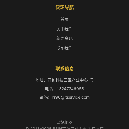
快速导航
首页
关于我们
新闻资讯
联系我们
联系信息
地址：开封科技园区产业中心1号
电话：13247246068
邮箱：hr90@itservice.com
网站地图
© 2018–2025 BBIN宝盈官网主页 版权所有