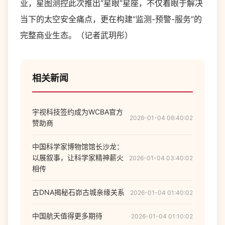
业，星图测控此次推出“星眼”星座，不仅着眼于解决
当下的太空安全痛点，更在构建“监测-预警-服务”的
完整商业生态。（记者武玥彤）
相关新闻
宇视科技签约成为WCBA官方
2026-01-04 06:40:02
赞助商
中国科学家博物馆馆长沙龙：
以展叙事，让科学家精神薪火
2026-01-04 03:40:02
相传
古DNA揭秘石峁古城亲缘关系
2026-01-04 01:40:02
中国航天值得更多期待
2026-01-04 01:10:02