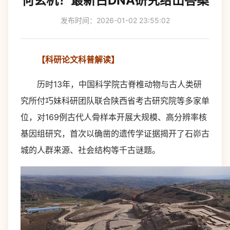
何玄机？最新古DNA研究给出答案
发布时间：2026-01-02 23:55:02
【科研论文科普解读】
历时13年，中国科学院古脊椎动物与古人类研
究所付巧妹科研团队联合陕西省考古研究院等多家单
位，对169例古代人骨样本开展大规模、高分辨率核
基因组研究，首次以确凿的遗传学证据揭开了石峁古
城的人群来源、社会结构等千古谜题。