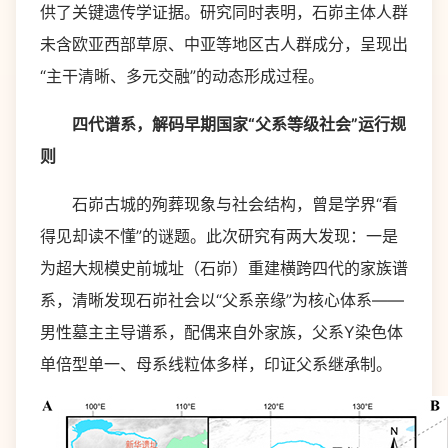
供了关键遗传学证据。研究同时表明，石峁主体人群
未含欧亚西部草原、中亚等地区古人群成分，呈现出
“主干清晰、多元交融”的动态形成过程。
四代谱系，解码早期国家“父系等级社会”运行规
则
石峁古城的殉葬现象与社会结构，曾是学界“看
得见却读不懂”的谜题。此次研究有两大发现：一是
为超大规模史前城址（石峁）重建横跨四代的家族谱
系，清晰发现石峁社会以“父系亲缘”为核心体系——
男性墓主主导谱系，配偶来自外家族，父系Y染色体
单倍型单一、母系线粒体多样，印证父系继承制。