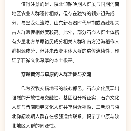
值得注意的是，陕北仰韶晚期人群虽与同期河南
地区农业人群遗传相似，但存在独特的额外祖先成
分，与黑龙江流域、山东新石器时代早期或西藏相关
古人群遗传相似度较高。此外，部分石峁人群个体携
有少量北方草原裕民成分相关人群和南方沿海稻作人
群祖源成分，但并未改变主体人群的遗传连续性，印
证了石峁文化深厚的本土根基。
穿越黄河与草原的人群迁徙与交流
作为农牧交错地带的核心都邑，石峁文化展现出
强烈的开放性与交融性。基因组分析证实，石峁文化
人群与晋南陶寺文化人群共享相近祖源，二者均与陕
北仰韶晚期人群存在极强遗传联系，揭示了中原与陕
北地区人群的同源性。