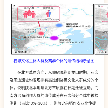
石峁文化主体人群及离群个体的遗传结构示意图
在北方草原方向，从仰韶晚期到龙山时期，石峁
及周边遗址均发现携有高比例裕民文化人群成分的个
体，说明陕北本地与北方草原存在长期迁徙互动。而
南方沿海稻作人群的遗传成分在石峁部分个体中被检
测到（占比10%-30%），则为史前稻作农业北传提