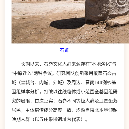
石雕
长期以来，石峁文化人群来源存在“本地演化”与
“中原迁入”两种争议。研究团队创新采用覆盖石峁古
城（皇城台、内城、外城）及周边、晋南144例核基
因组样本分析，打破以往线粒体或小范围全基因组研
究的局限，首次证实：石峁不同等级人群及卫星聚落
居民，主体遗传成分高度一致，均源自陕北本地仰韶
晚期人群（以五庄果墚遗址为代表）。