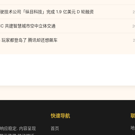
技术公司「纵目科技」完成 1.9 亿美元 D 轮融资
2
CC 共建智慧城市空中立体交通
2
tch 玩家都登岛了 腾讯却还想飙车
2
快速导航
地
作响应稳定. 内容呈现
首页