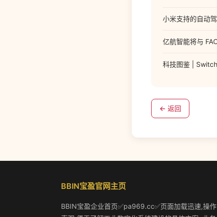
小米支持的自动驾驶
亿航智能将与 FA
科技图鉴 | Swi
← 返回
BBIN宝盈官网主页
BBIN宝盈企业首页✅pa969.cc✅页面加载迅速,操