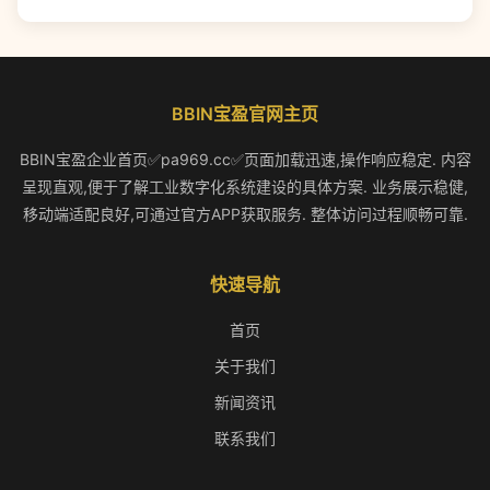
BBIN宝盈官网主页
BBIN宝盈企业首页✅pa969.cc✅页面加载迅速,操作响应稳定. 内容
呈现直观,便于了解工业数字化系统建设的具体方案. 业务展示稳健,
移动端适配良好,可通过官方APP获取服务. 整体访问过程顺畅可靠.
快速导航
首页
关于我们
新闻资讯
联系我们