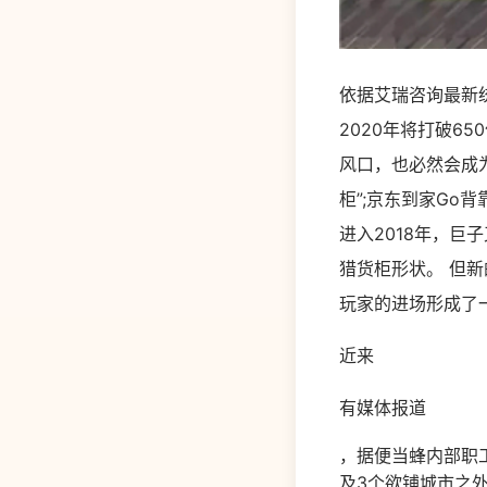
依据艾瑞咨询最新统
2020年将打破6
风口，也必然会成为
柜”;京东到家Go
进入2018年，
猎货柜形状。 但
玩家的进场形成了
近来
有媒体报道
，据便当蜂内部职
及3个欲铺城市之外