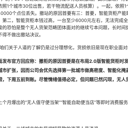
照1个城市30位出售，若干物流配送人员核算）。一起，依照1个
40000个点位丢失。撤站的原因首要有三：首要，智能货柜产能
；第二，智能货柜本钱过高，一台至少6000元左右，无法完成
峻的恐怕是整个无人货架范畴团体面对的继续亏本问题，长时间
不得不做出撤站决议。
“咱们关于人道的了解仍是过分理想化，货损依旧是现在职业面对
面发布官方回应称：撤柜的原因首要是在布局2.0版智能货柜时
城市扩张，因而公司会优先选择第一批城市做高密度、智能化掩
偿，下周五前到账。尽管情绪值得必定，但问题已然闪现，无人
个月爆出的“无人值守便当架”“智能自助便当店”等即时消费服