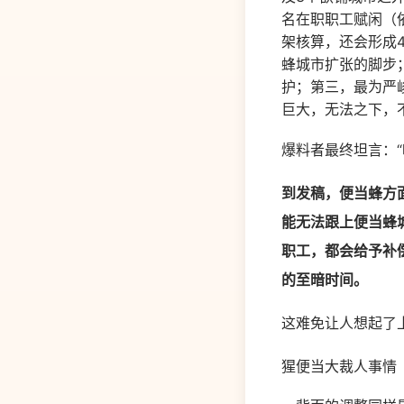
名在职职工赋闲（依
架核算，还会形成
蜂城市扩张的脚步
护；第三，最为严
巨大，无法之下，
爆料者最终坦言：
到发稿，便当蜂方
能无法跟上便当蜂
职工，都会给予补
的至暗时间。
这难免让人想起了上
猩便当大裁人事情