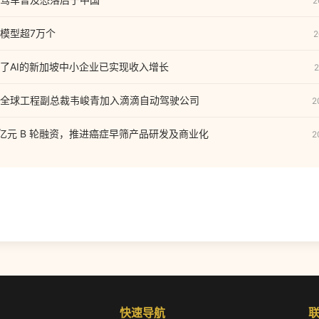
2
模型超7万个
2
了AI的新加坡中小企业已实现收入增长
2
全球工程副总裁韦峻青加入滴滴自动驾驶公司
2
 亿元 B 轮融资，推进癌症早筛产品研发及商业化
2
快速导航