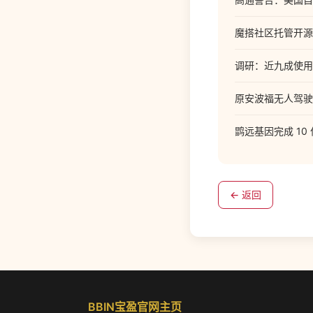
魔搭社区托管开源
调研：近九成使用
原安波福无人驾驶
鹍远基因完成 10
← 返回
BBIN宝盈官网主页