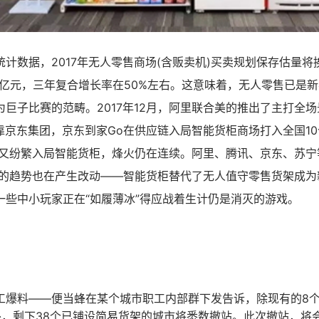
计数据，2017年无人零售商场(含贩卖机)买卖规划保存估量将
50亿元，三年复合增长率在50%左右。这意味着，无人零售已是
巨子比赛的范畴。2017年12月，阿里联合美的推出了主打全场
背靠京东集团，京东到家Go在供应链入局智能货柜商场打入全国1
巨子又纷繁入局智能货柜，烽火仍在连续。阿里、腾讯、京东、苏
新的趋势也在产生改动——智能货柜替代了无人值守零售货架成为
一些中小玩家正在“如履薄冰”得应战着生计仍是消灭的游戏。
工爆料——便当蜂在某个城市职工内部群下发告诉，除现有的8
，剩下38个已铺设简易货架的城市将悉数撤站。此次撤站，将会致使