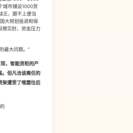
城市铺设1000货
缺乏，跟不上便当
全国大规划投进和保
捉襟见肘，资金压力
的最大问题。”
发现，智能货柜的产
盖。但凡洽谈离任的
货架遭受了喧嚣往后
务的