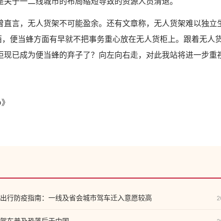
是关于一二线城市的布局缩短导致的资源人员清退。
曾直言，无人货架不可能盈余。还有文章称，无人货架难以独立
东西，便当蜂方面有早就不把事务重心放在无人货柜上。跟着无人
柜现已成为便当蜂的弃子了？向左向右走，对此我站将进一步重
o》
出行防疫指南：一线及省会城市驾车迁入意愿较高
2
驾车普及恐落后于中国