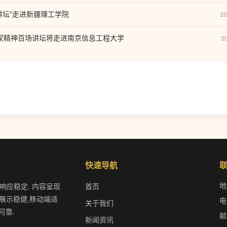
讲坛”走进新疆理工学院
20
家精神百场讲坛将走进南京信息工程大学
2
快速导航
地
作响应稳定. 内容呈现
首页
展示稳健,移动端适
电
关于我们
可靠.
邮
新闻资讯