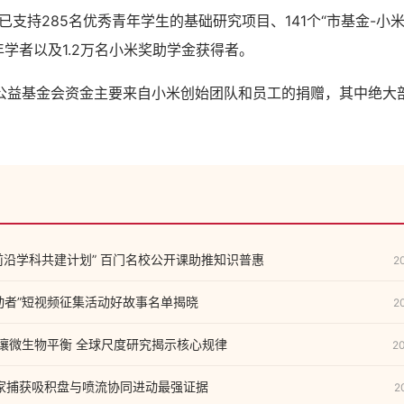
已支持285名优秀青年学生的基础研究项目、141个“市基金-小
年学者以及1.2万名小米奖助学金获得者。
基金会资金主要来自小米创始团队和员工的捐赠，其中绝大
代前沿学科共建计划” 百门名校公开课助推知识普惠
2
动者”短视频征集活动好故事名单揭晓
2
土壤微生物平衡 全球尺度研究揭示核心规律
2
家捕获吸积盘与喷流协同进动最强证据
2