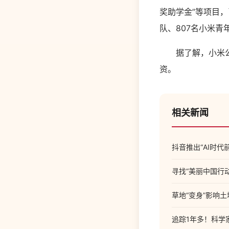
奖助学金”等项目，
队、807名小米青
据了解，小米公益
资。
相关新闻
抖音推出“AI时
寻找“美丽中国行
草地“变身”影响
追踪1年多！科学