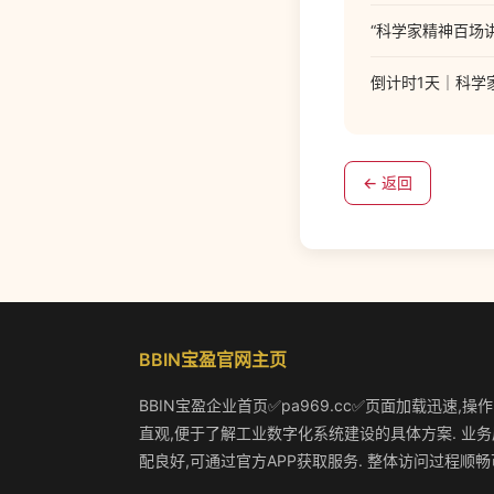
“科学家精神百场
倒计时1天｜科学
← 返回
BBIN宝盈官网主页
BBIN宝盈企业首页✅pa969.cc✅页面加载迅速,操
直观,便于了解工业数字化系统建设的具体方案. 业务
配良好,可通过官方APP获取服务. 整体访问过程顺畅