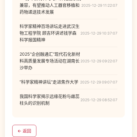
兼容，有望推动人工器官移植和
2025-12-29 11:22:07
药物递送技术发展
科学家精神百场讲坛走进武汉生
物工程学院 顾吉环讲述钱学森
2025-12-29 10:37:07
科学报国精神
2025“企创融通汇”现代石化新材
料高质量发展专场活动在湖南长
2025-12-29 09:22:07
沙举办
“科学家精神讲坛”走进焦作大学
2025-12-29 09:07:07
我国科学家揭示远缘花粉与雌蕊
2025-12-29 08:52:07
柱头的识别机制
← 返回