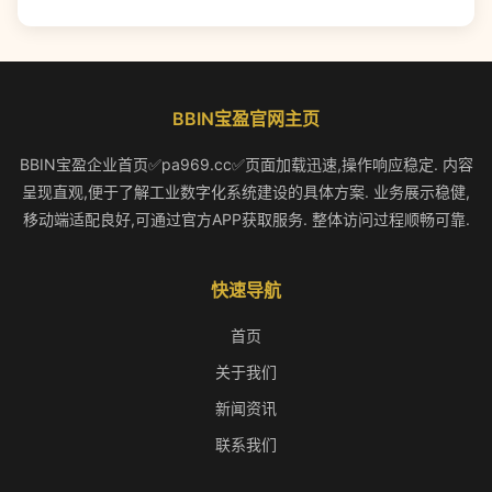
BBIN宝盈官网主页
BBIN宝盈企业首页✅pa969.cc✅页面加载迅速,操作响应稳定. 内容
呈现直观,便于了解工业数字化系统建设的具体方案. 业务展示稳健,
移动端适配良好,可通过官方APP获取服务. 整体访问过程顺畅可靠.
快速导航
首页
关于我们
新闻资讯
联系我们