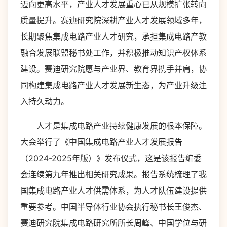
迈向更高水平，产业人才发展重心已从规模扩张转向
质量提升。赛迪研究院深耕产业人才发展领域多年，
长期聚焦集成电路产业人才研究，承担集成电路产教
融合发展联盟秘书处工作，并积极推动知识产权体系
建设。赛迪研究院愿与产业界、教育界携手并肩，协
同构建集成电路产业人才发展新生态，为产业升级注
入持久动力。
人才是集成电路产业持续健康发展的根本保障。
大会举行了《中国集成电路产业人才发展报告
（2024-2025年版）》发布仪式，这是该报告编委
会连续第九年推出相关研究成果。报告系统梳理了我
国集成电路产业人才供需体系，为人才队伍建设提供
重要参考。中国半导体行业协会执行秘书长王俊杰、
赛迪研究院集成电路研究所所长周峰
、中国学位与研