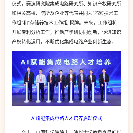
仪式，赛迪研究院集成电路研究所、知识产权研究所
和相关高校、院所及企业等代表共同为“芯粒技术工
作组”和“存储器技术工作组”揭牌。未来，工作组将
开展专利分析工作，推动产学研协同创新，促进知识
产权转化运用，不断优化集成电路产业创新生态。
AI赋能集成电路人才培养启动仪式
会上，中国科学院院士、清华大学教授李景虹以