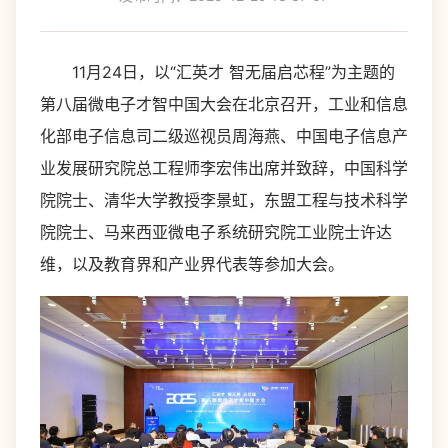
11月24日，以“汇英才 智无届启芯程”为主题的
第八届微电子才智中国大会在北京召开，工业和信息
化部电子信息司二级巡视员周海燕、中国电子信息产
业发展研究院总工程师李宏伟出席并致辞，中国科学
院院士、清华大学教授李景虹，东盟工程与技术科学
院院士、马来西亚微电子系统研究院工业院士许达
维，以及教育界和产业界代表等参加大会。