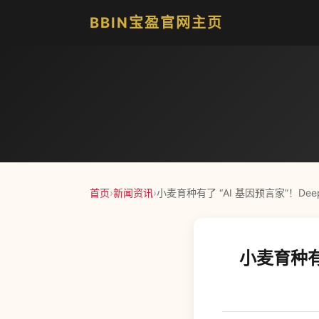
BBIN宝盈官网主页
首页
›
新闻资讯
›
小麦育种有了 “AI 基因预言家”！De
小麦育种有