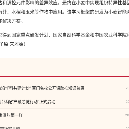
达和调控元件影响的差异效应，最终在小麦中实现组织特异性基
南芥、水稻和玉米等作物中应用。该学习框架的研发为小麦智能
能解决方案。
到国家重点研发计划、国家自然科学基金和中国农业科学院
子原 宋雅娟）
代前沿学科共建计划” 百门名校公开课助推知识普惠
2
片适配“产融芯链行动”正式启动
2
冰淇淋甜筒一样
20
市场攀高峰
2