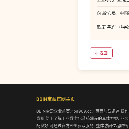
向“新”布局，中国
追踪1年多！科学
← 返回
BBIN宝盈官网主页
BBIN宝盈企业首页✅pa969.cc✅页面加载迅速,操
直观,便于了解工业数字化系统建设的具体方案. 业务
配良好,可通过官方APP获取服务. 整体访问过程顺畅