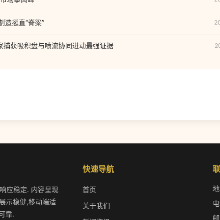
制造挺直“脊梁”
2
家捕获吸积盘与喷流协同进动最强证据
2
快速导航
地
作响应稳定. 内容呈现
首页
展示稳健,移动端适
电
关于我们
可靠.
邮