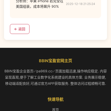
分析师：苹果 iPhone 若完全在
2025-12-18 21:25:24
美国组装，成本将飙升 90%
← 返回
BBIN宝盈官网主页
BBIN宝盈企业首页✅pa969.cc✅页面加载迅速,操作响应稳定. 内容
呈现直观,便于了解工业数字化系统建设的具体方案. 业务展示稳健,
移动端适配良好,可通过官方APP获取服务. 整体访问过程顺畅可靠.
快速导航
首页