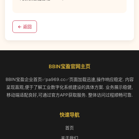
← 返回
BBIN宝盈官网主页
BBIN宝盈企业首页✅pa969.cc✅页面加载迅速,操作响应稳定. 内容
呈现直观,便于了解工业数字化系统建设的具体方案. 业务展示稳健,
移动端适配良好,可通过官方APP获取服务. 整体访问过程顺畅可靠.
快速导航
首页
关于我们