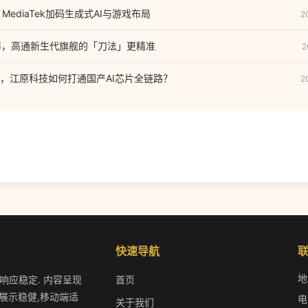
MediaTek加码生成式AI与游戏布局
2
布，高通新生代旗舰的「刀法」更精准
2
，江原科技如何打通国产AI芯片全链路？
2
快速导航
地
作响应稳定. 内容呈现
首页
展示稳健,移动端适
电
关于我们