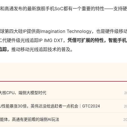
发科和高通发布的最新旗舰手机SoC都有一个重要的特性——支持
第四大硅IP提供商Imagination Technology，也是硬件
硬件级光线追踪IP IMG DXT，
凭借可扩展的特性，智能手机
追踪，
推动移动光线追踪技术的普及。
全大核CPU、端侧大模型时代
2
构GPU性能暴涨30倍，英伟达没给追赶者一点机会｜GTC2024
2
能体，高通有更前瞻的端侧AI玩法
2