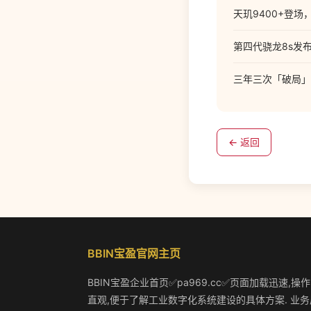
天玑9400+登场，
第四代骁龙8s发
三年三次「破局」
← 返回
BBIN宝盈官网主页
BBIN宝盈企业首页✅pa969.cc✅页面加载迅速,操
直观,便于了解工业数字化系统建设的具体方案. 业务