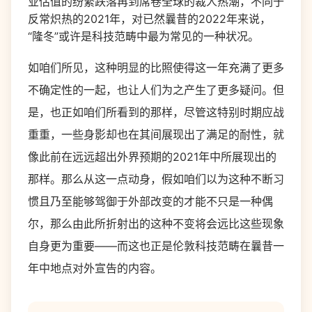
业估值的纷繁跌落再到席卷全球的裁人热潮，不同于
反常炽热的2021年，对已然曩昔的2022年来说，
“隆冬”或许是科技范畴中最为常见的一种状况。
如咱们所见，这种明显的比照使得这一年充满了更多
不确定性的一起，也让人们为之产生了更多疑问。但
是，也正如咱们所看到的那样，尽管这特别时期应战
重重，一些身影却也在其间展现出了满足的耐性，就
像此前在远远超出外界预期的
2021
年中所展现出的
那样。那么从这一点动身，假如咱们以为这种不断习
惯且乃至能够驾御于外部改变的才能不只是一种偶
尔，那么由此所折射出的这种不变将会远比这些现象
自身更为重要
——
而这也正是伦敦科技范畴在曩昔一
年中地点对外宣告的内容。