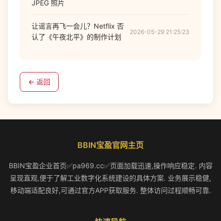
JPEG 照片
让谣言再飞一会儿？Netflix 否
2026-05-29 21:25:23
认了《午夜北平》的制作计划
← 返回
BBIN宝盈官网主页
BBIN宝盈企业首页✅pa969.cc✅页面加载迅速,操作响应稳定. 内容
呈现直观,便于了解工业数字化系统建设的具体方案. 业务展示稳健,
移动端适配良好,可通过官方APP获取服务. 整体访问过程顺畅可靠.