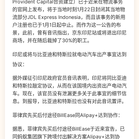
Provident Capital合资建立）已于近来在物流事务
的官网上发布，将于当地时刻1月22日封闭其当地物
流部分JDL Express Indonesia，而且该事务的新用
户注册也已于1月1日起中止。而作为这一公告的布
景，此前，曾有音讯指出，京东印尼站或将退出印尼
商场，并在随后裁掉了30%的职工。
印尼或将与比亚迪和特斯拉就电动汽车出产事宜达到
协议：
据外媒征引印尼政府官员音讯表明，印尼将同比亚迪
和特斯拉敲定协议，从而在该国境内出资出产电动汽
车。现在，该官员没有泄漏更多关于此事宜的细节信
息。到报导，比亚迪和特斯拉也没有对此音讯置评。
菲律宾先买后付途径BillEase同Alipay+达到协作：
据悉，菲律宾先买后付途径BillEase于近来宣告，已
同蚂蚁集团旗下跨境付出解决方案Alipay+达到协