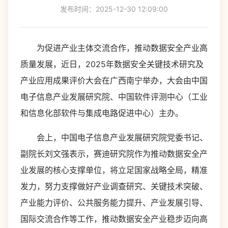
发布时间：2025-12-30 12:09:00
为促进产业主体交流合作，推动数据安全产业高
质量发展，近日，2025年数据安全关键技术研究及
产业应用成果评价大会在广西南宁举办，大会由中国
电子信息产业发展研究院、中国软件评测中心（工业
和信息化部软件与集成电路促进中心）主办。
会上，中国电子信息产业发展研究院党委书记、
副院长刘文强表示，赛迪研究院作为推动数据安全产
业发展的核心支撑单位，将立足国家战略全局，精准
发力，努力支撑做好产业调查研究、关键技术突破、
产业能力评价、公共服务能力提升、产业发展引导、
国际交流合作等工作，推动数据安全产业稳步迈向高