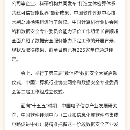
公司等企业、科研机构共同发布“打造立体密算体系·
共建可信智能世界”最新成果，中国软件评测中心技
术副总师杨晓琪进行了解读。中国计算机行业协会网
络和数据安全专业委员会能力评价工作组组长曹顺超
全面介绍了数据安全服务能力评定工作的开展背景、
现状及取得成果，截至目前已有225家单位通过评
定。
会上，举行了第三届“数信杯”数据安全大赛启动
仪式，中国计算机行业协会网络和数据安全专业委员
会第二届工作组成立仪式。
面向“十五五”时期，中国电子信息产业发展研究
院、中国软件评测中心（工业和信息化部软件与集成
电路促进中心）将精准把握这一阶段数据安全产业发