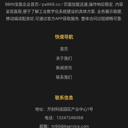
BBIN宝盈企业首页✅pa969.cc✅页面加载迅速,操作响应稳定. 内容
呈现直观,便于了解工业数字化系统建设的具体方案. 业务展示稳健,
移动端适配良好,可通过官方APP获取服务. 整体访问过程顺畅可靠.
快速导航
首页
关于我们
新闻资讯
联系我们
联系信息
地址：开封科技园区产业中心1号
电话：13247246068
邮箱：hr90@itservice.com