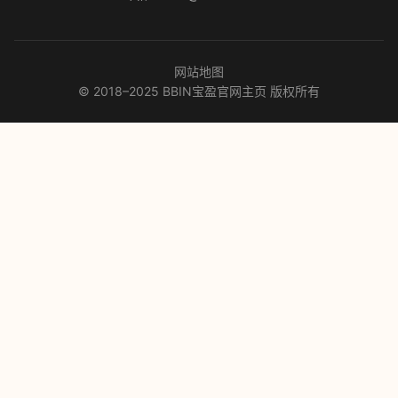
网站地图
© 2018–2025 BBIN宝盈官网主页 版权所有