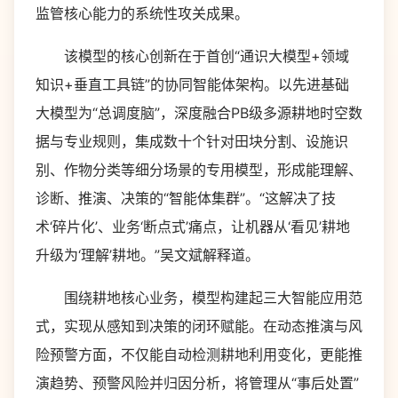
监管核心能力的系统性攻关成果。
该模型的核心创新在于首创“通识大模型+领域
知识+垂直工具链”的协同智能体架构。以先进基础
大模型为“总调度脑”，深度融合PB级多源耕地时空数
据与专业规则，集成数十个针对田块分割、设施识
别、作物分类等细分场景的专用模型，形成能理解、
诊断、推演、决策的“智能体集群”。“这解决了技
术‘碎片化’、业务‘断点式’痛点，让机器从‘看见’耕地
升级为‘理解’耕地。”吴文斌解释道。
围绕耕地核心业务，模型构建起三大智能应用范
式，实现从感知到决策的闭环赋能。在动态推演与风
险预警方面，不仅能自动检测耕地利用变化，更能推
演趋势、预警风险并归因分析，将管理从“事后处置”