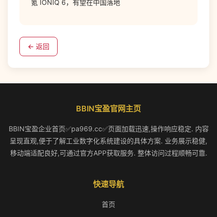
氪 IONIQ 6，有望在中国落地
← 返回
BBIN宝盈官网主页
BBIN宝盈企业首页✅pa969.cc✅页面加载迅速,操作响应稳定. 内容
呈现直观,便于了解工业数字化系统建设的具体方案. 业务展示稳健,
移动端适配良好,可通过官方APP获取服务. 整体访问过程顺畅可靠.
快速导航
首页