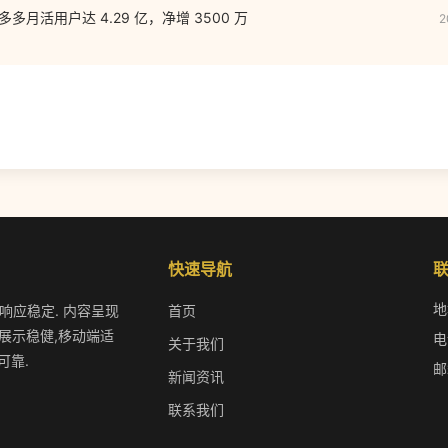
：拼多多月活用户达 4.29 亿，净增 3500 万
2
快速导航
地
作响应稳定. 内容呈现
首页
展示稳健,移动端适
电
关于我们
可靠.
邮
新闻资讯
联系我们