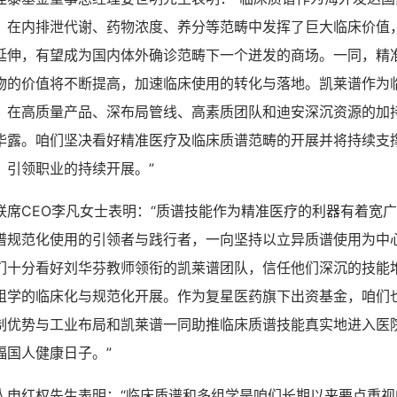
，在内排泄代谢、药物浓度、养分等范畴中发挥了巨大临床价值
延伸，有望成为国内体外确诊范畴下一个迸发的商场。一同，精
物的价值将不断提高，加速临床使用的转化与落地。凯莱谱作为
，在高质量产品、深布局管线、高素质团队和迪安深沉资源的加
毕露。咱们坚决看好精准医疗及临床质谱范畴的开展并将持续支
、引领职业的持续开展。”
联席CEO李凡女士表明：“质谱技能作为精准医疗的利器有着宽
谱规范化使用的引领者与践行者，一向坚持以立异质谱使用为中
们十分看好刘华芬教师领衔的凯莱谱团队，信任他们深沉的技能
组学的临床化与规范化开展。作为复星医药旗下出资基金，咱们
制优势与工业布局和凯莱谱一同助推临床质谱技能真实地进入医
福国人健康日子。”
人申红权先生表明：“临床质谱和多组学是咱们长期以来要点重视