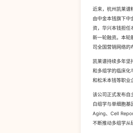
近来，杭州凯莱谱
由中金本钱旗下中
资，华兴本钱担任
新一轮融资。本轮
司全国营销网络的
凯莱谱持续多年坚
和多组学的临床化
和松禾本钱等职业
该公司正式发布自主
白组学与单细胞基因
Aging、Cell 
不断推动多组学从