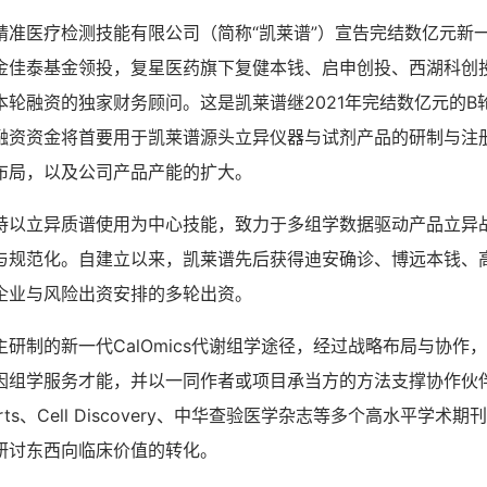
精准医疗检测技能有限公司（简称“凯莱谱”）宣告完结数亿元新
金佳泰基金领投，复星医药旗下复健本钱、启申创投、西湖科创
本轮融资的独家财务顾问。这是凯莱谱继2021年完结数亿元的B
融资资金将首要用于凯莱谱源头立异仪器与试剂产品的研制与注
布局，以及公司产品产能的扩大。
持以立异质谱使用为中心技能，致力于多组学数据驱动产品立异
与规范化。自建立以来，凯莱谱先后获得迪安确诊、博远本钱、
企业与风险出资安排的多轮出资。
研制的新一代CalOmics代谢组学途径，经过战略布局与协作
组学服务才能，并以一同作者或项目承当方的方法支撑协作伙伴在
Reports、Cell Discovery、中华查验医学杂志等多个高水平学
研讨东西向临床价值的转化。