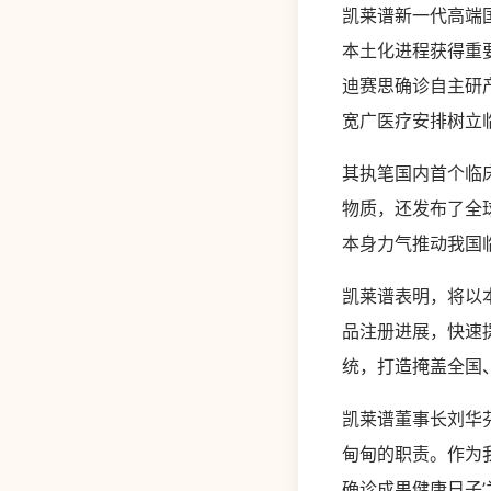
凯莱谱新一代高端国
本土化进程获得重
迪赛思确诊自主研
宽广医疗安排树立
其执笔国内首个临
物质，还发布了全
本身力气推动我国
凯莱谱表明，将以
品注册进展，快速
统，打造掩盖全国
凯莱谱董事长刘华
甸甸的职责。作为
确诊成果健康日子