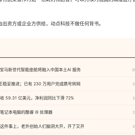
由出资方或企业方供给，动点科技不做任何背书。
前瞻：宝马新世代智能座舱将融入中国本土AI 服务
2
正稳妥推进；已有 230 万用户完成携号转网
2
 59.31 亿美元，净利润同比下滑 72%
2
记本电脑的酷睿 i9 处理器
2
这件事上，老外创始人们脑洞大开，开了又开
2