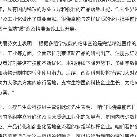
年，具有国内稀缺的源头立异和强壮的产品落地才能，作为业界
异及工业化做出了重要奉献。很侥幸能与这样优质的企业携手前
产高端“质”造及精准确诊工业开展。”
沈丽芬女士表明：“根据多组学技能的临床查验是完结精准医疗的
针、工业等方面，全面帮忙凯莱谱新产品的研制出产、注册报证
投看好凯莱谱在技能不断优化、本钱持续下降趋势下，多组学数
和药物研制中的转化使用潜力。后续，西湖科创投将持续加大对
助力大健康方案的施行落地，支撑生物医药科技企业生长，为临
方案。”
理、医疗与生命科技组主管谢屹璟先生表明：“咱们很侥幸能帮忙
国内多组学立异确诊及临床质谱工业化的领导者，是国内极少数
证、产品转化和商业化落地全流程的多组学标杆企业。咱们看好
等待凯莱谱作为这一范畴的领跑者，可以持续为我国的精准医疗