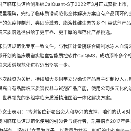
产临床质谱检测系统CalQuant-S于2022年3月正式获批上
要里程碑，完结了临床质谱规范化全体解决方案自有产品闭环的
产的免疫抑制剂、类固醇激素、脂溶性维生素等多个II类试剂产
临床质谱途径供给了更牢靠、更丰厚的规范化产品挑选。
床质谱规范化专家一致文件，与我国计量院联合研制冰冻人血清2
球开创的临床质谱实验室智能质控软件CalQMS，成功添补多个
临床质谱规范化进程迈出坚实一步。
本次融资为关键，持续加大多组学立异确诊产品自主研制投入力
提高自有品牌临床质谱仪器与试剂产品产能，使用公司多元化的
、世界领先的多组学临床质谱精准医治一体化解决方案。
芬女士表明：“感谢各位新老出资人和华兴的支撑，咱们的认可对
我国临床质谱规范化使用的引领者与践行者，凯莱谱自2017年建
’为任务，坚持以立异为底子，以质量为柱石，咱们的中心事务一