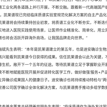
谱工业化两条道路上并行开展，不断交融。跟着新一代高端国产
S的发布，凯莱谱现已完结临床质谱实验室规范化解决方案的自主产品
凯莱谱将会持续秉持创业初衷，将质谱工业化不断夯实，不断迭
实地进入医院实践使用场景，让医师作业精准化、简单化，用立
谱也将会活跃开辟海外商场，让我国品牌走向世界。”
海斌先生表明：“本年是凯莱谱建立的第五年，也是迪安确诊生物
高兴能看到凯莱谱今日获得的成果。信任凯莱谱会以此为关键，
排生机，敞开下一个五年的征途。等待凯莱谱立足于掌握职业开
续不断地赋能医院开展并促进转化医学工作，做好做强‘服务+产品
立异确诊成果国人的健康日子。迪安确诊也将持续推动特检与“两
完善公司医学确诊全体化解决方案，与凯莱谱携手推动多组学数据
佳泰基金董事总经理姜世明先生表明：“临床质谱作为海外发达国