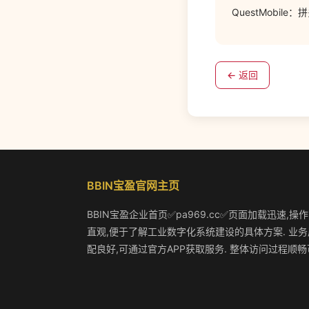
QuestMobile
← 返回
BBIN宝盈官网主页
BBIN宝盈企业首页✅pa969.cc✅页面加载迅速,操
直观,便于了解工业数字化系统建设的具体方案. 业务
配良好,可通过官方APP获取服务. 整体访问过程顺畅