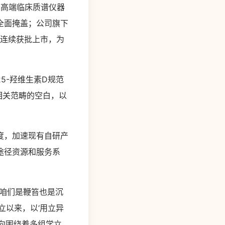
市，高端临床质谱仪器
全面掩盖；公司旗下
品连续获批上市，为
5-羟维生素D规范
相关范畴的空白，以
度，加速现有自研产
途径资源和服务系
咱们是鞭笞也是沉
立以来，以‘用立异
向围绕着多组学立