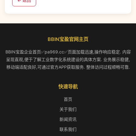
← 返回
BBIN宝盈官网主页
BBIN宝盈企业首页✅pa969.cc✅页面加载迅速,操作响应稳定. 内容
呈现直观,便于了解工业数字化系统建设的具体方案. 业务展示稳健,
移动端适配良好,可通过官方APP获取服务. 整体访问过程顺畅可靠.
快速导航
首页
关于我们
新闻资讯
联系我们