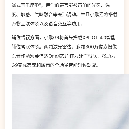
溺式音乐座舱”，使你的感官能被声响的光影、温
度、触感、气味融合等充沛调动。并且小鹏还将搭载
万物互联体系以及语音交互等功用。
辅佐驾驭方面，小鹏G9将首先搭载XPILOT 4.0智能
辅佐驾驭体系。两颗激光雷达，多颗800万像素摄像
头合作两颗英伟达OrinX芯片作为硬件根底，将助力
G9完成高速和城市的全场景智能辅佐驾驭。