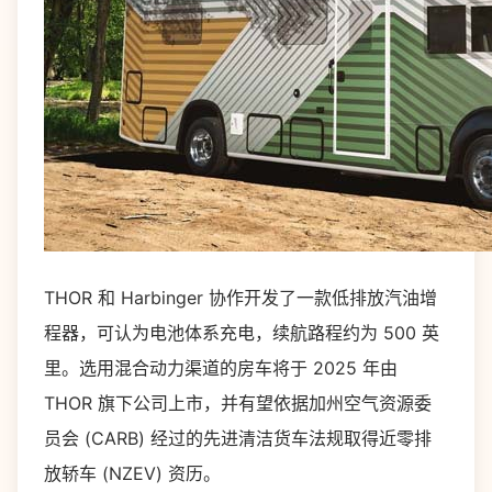
THOR 和 Harbinger 协作开发了一款低排放汽油增
程器，可认为电池体系充电，续航路程约为 500 英
里。选用混合动力渠道的房车将于 2025 年由
THOR 旗下公司上市，并有望依据加州空气资源委
员会 (CARB) 经过的先进清洁货车法规取得近零排
放轿车 (NZEV) 资历。