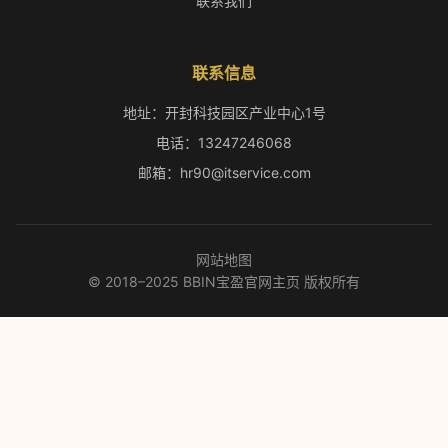
联系我们
联系信息
地址：开封科技园区产业中心1号
电话：13247246068
邮箱：hr90@itservice.com
网站地图
© 2018–2025 BBIN宝盈官网主页 版权所有