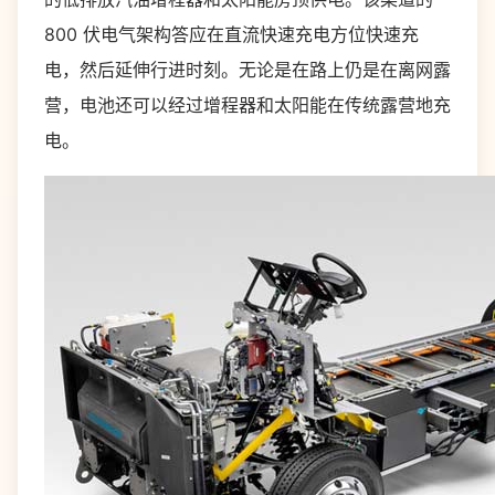
800 伏电气架构答应在直流快速充电方位快速充
电，然后延伸行进时刻。无论是在路上仍是在离网露
营，电池还可以经过增程器和太阳能在传统露营地充
电。