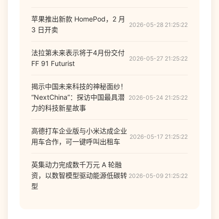
苹果推出新款 HomePod，2 月
2026-05-28 21:25:22
3 日开卖
法拉第未来表示将于4月份交付
2026-05-27 21:25:22
FF 91 Futurist
揭示中国未来科技的神秘面纱！
“NextChina”：探访中国最具潜
2026-05-24 21:25:22
力的科技新星故事
高德打车企业版与小米达成企业
2026-05-17 21:25:22
用车合作，可一键呼叫出租车
英集动力完成数千万元 A 轮融
资，以数智模型驱动能源低碳转
2026-05-09 21:25:22
型