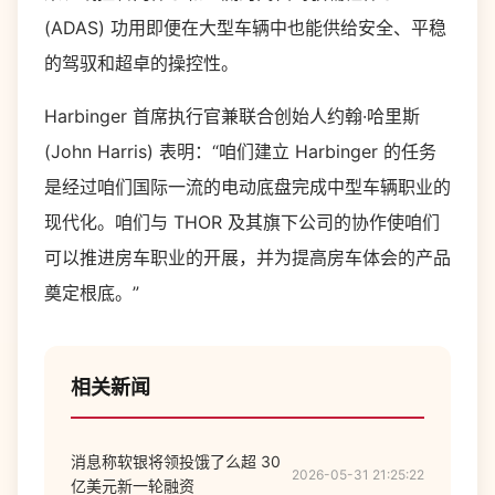
(ADAS) 功用即便在大型车辆中也能供给安全、平稳
的驾驭和超卓的操控性。
Harbinger 首席执行官兼联合创始人约翰·哈里斯
(John Harris) 表明：“咱们建立 Harbinger 的任务
是经过咱们国际一流的电动底盘完成中型车辆职业的
现代化。咱们与 THOR 及其旗下公司的协作使咱们
可以推进房车职业的开展，并为提高房车体会的产品
奠定根底。”
相关新闻
消息称软银将领投饿了么超 30
2026-05-31 21:25:22
亿美元新一轮融资