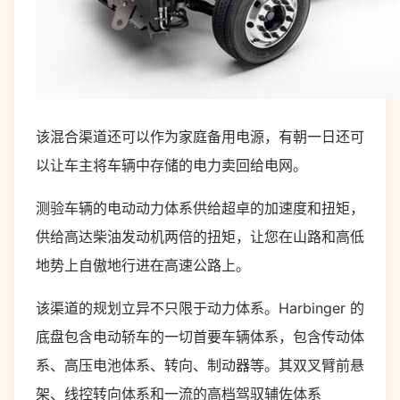
该混合渠道还可以作为家庭备用电源，有朝一日还可
以让车主将车辆中存储的电力卖回给电网。
测验车辆的电动动力体系供给超卓的加速度和扭矩，
供给高达柴油发动机两倍的扭矩，让您在山路和高低
地势上自傲地行进在高速公路上。
该渠道的规划立异不只限于动力体系。Harbinger 的
底盘包含电动轿车的一切首要车辆体系，包含传动体
系、高压电池体系、转向、制动器等。其双叉臂前悬
架、线控转向体系和一流的高档驾驭辅佐体系