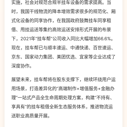
实施，社会对规范合规半挂车设备的需求提高。当
时，我国干线物流的降本增效需求很多的规范化、厢
式化设备的同享协作，在我国政府鼓舞挂车同享租
借、甩挂运送等集约高效运送安排形式开展的布景
下，2021年“挂车帮”公司收入同比大幅增加66.6%。
现在，挂车帮已与顺丰速运、中通快递、百世速运、
京东、国家动力集团、美团优选、宜家等企业达成了
深度协作。
展望未来，挂车帮将在股东支撑下，继续环绕用户运
用场景，打造差异化的“高端制作+增值服务+金融办
理”一站式产品全生命周期处理方案，构建“不持有、
享具有”的挂车租借全新生态服务体系，推进物流运
送职业高质量开展。