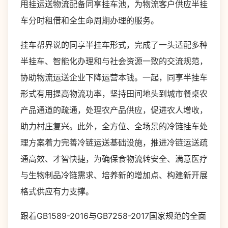
甩挂运送物流配备同享挂车池，为物流客户供应半挂
车分时租借和全生命周期办理的服务。
挂车帮界说的同享半挂车形式，完成了一头适配多种
半挂车、智能化办理和与社会资源一致的交流规范，
协助物流运送企业下降运营本钱。一起，同享半挂车
形式有用提高物流功率，坚持田间地头到城市餐桌农
产品通道的疏通，处理农产品供应，促进农人增收，
助力村庄复兴。此外，全方位、全场景的冷链挂车处
理方案着力完善冷链运送基础设施，推进冷链运送疏
通高效、才智快捷，为确保食物流转安全、满意医疗
与生物制品冷链需求、培养新的增加点、构建新开展
格式供应有力支撑。
跟着GB1589-2016与GB7258-2017国家规范的全面