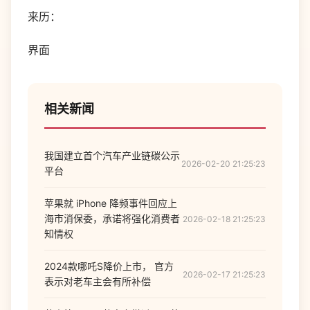
来历：
界面
相关新闻
我国建立首个汽车产业链碳公示
2026-02-20 21:25:23
平台
苹果就 iPhone 降频事件回应上
海市消保委，承诺将强化消费者
2026-02-18 21:25:23
知情权
2024款哪吒S降价上市， 官方
2026-02-17 21:25:23
表示对老车主会有所补偿