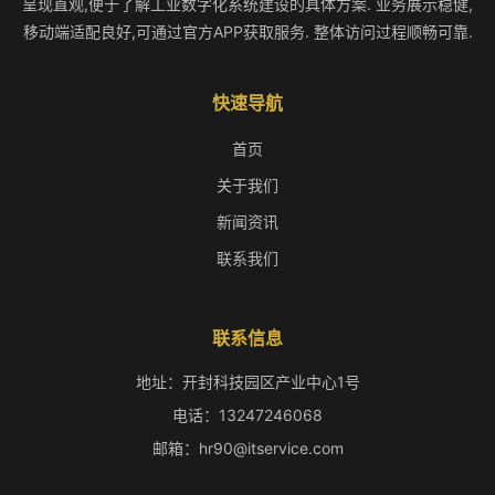
呈现直观,便于了解工业数字化系统建设的具体方案. 业务展示稳健,
移动端适配良好,可通过官方APP获取服务. 整体访问过程顺畅可靠.
快速导航
首页
关于我们
新闻资讯
联系我们
联系信息
地址：开封科技园区产业中心1号
电话：13247246068
邮箱：hr90@itservice.com