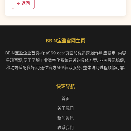
← 返回
BBIN宝盈官网主页
BBIN宝盈企业首页✅pa969.cc✅页面加载迅速,操作响应稳定. 内容
呈现直观,便于了解工业数字化系统建设的具体方案. 业务展示稳健,
移动端适配良好,可通过官方APP获取服务. 整体访问过程顺畅可靠.
快速导航
首页
关于我们
新闻资讯
联系我们