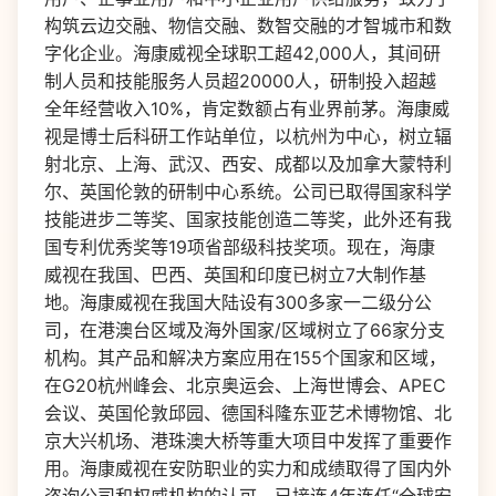
构筑云边交融、物信交融、数智交融的才智城市和数
字化企业。海康威视全球职工超42,000人，其间研
制人员和技能服务人员超20000人，研制投入超越
全年经营收入10%，肯定数额占有业界前茅。海康威
视是博士后科研工作站单位，以杭州为中心，树立辐
射北京、上海、武汉、西安、成都以及加拿大蒙特利
尔、英国伦敦的研制中心系统。公司已取得国家科学
技能进步二等奖、国家技能创造二等奖，此外还有我
国专利优秀奖等19项省部级科技奖项。现在，海康
威视在我国、巴西、英国和印度已树立7大制作基
地。海康威视在我国大陆设有300多家一二级分公
司，在港澳台区域及海外国家/区域树立了66家分支
机构。其产品和解决方案应用在155个国家和区域，
在G20杭州峰会、北京奥运会、上海世博会、APEC
会议、英国伦敦邱园、德国科隆东亚艺术博物馆、北
京大兴机场、港珠澳大桥等重大项目中发挥了重要作
用。海康威视在安防职业的实力和成绩取得了国内外