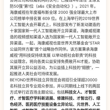
咨询公司和权威机构的认可，已接连4年连任“全球安
防50强”第1位（a&s《安全自动化》）。2021 年，
海康威视在年度福布斯全球 2000 强全球最大上市
公司榜单中排名第 609 位。在上海举行的2019世界
人工智能大会开幕式上，科技部发布了新发动建造的
十家国家新一代人工智能敞开立异渠道，海康威视建
造的视频感知渠道入选为国家新一代人工智能敞开立
异渠道。一起，海康威视也是世界天然基金会“STAR
公益同伴方案”首个战略协作同伴。该方案秉承海康
威视“用科技促持续发展 以举动担社会职责”的科技
公益理念，将向各类公益安排免费敞开AI才能，协助
其展开立异公益活动，为公益插上科技的“翅膀”，一
起推进人类社会可持续发展。
BEYOND世界科技立异饱览会将招引全球超20000
名科技立异专业观众参加，并以同期线上线下的两层
方式举行近百场主题论坛，包括
科技女人、才智医
疗、才智医疗学科新进展、修建科技、才智出行、绿
色经济、医药医疗技能设备立异论坛、元世界、人工