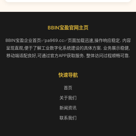
BBIN宝盈官网主页
BBIN宝盈企业首页✅pa969.cc✅页面加载迅速,操作响应稳定. 内容
呈现直观,便于了解工业数字化系统建设的具体方案. 业务展示稳健,
移动端适配良好,可通过官方APP获取服务. 整体访问过程顺畅可靠.
快速导航
首页
关于我们
新闻资讯
联系我们