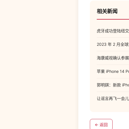
相关新闻
虎牙成功登陆纽交所
2023 年 2 
海康威视确认参展
苹果 iPhone 14
郭明錤：新款 iP
让谣言再飞一会儿？
← 返回