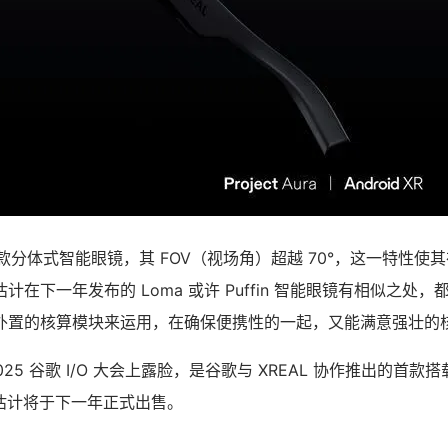
ra 是一款分体式智能眼镜，其 FOV（视场角）超越 70°，这一特性
 估计在下一年发布的 Loma 或许 Puffin 智能眼镜有相似之处
外置的核算模块来运用，在确保便携性的一起，又能满意强壮的
 在 2025 谷歌 I/O 大会上露脸，是谷歌与 XREAL 协作推出的首款搭载 
，估计将于下一年正式出售。