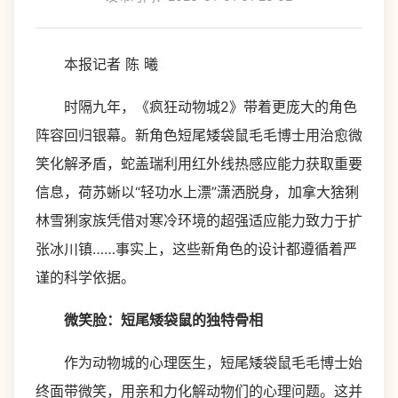
本报记者 陈 曦
时隔九年，《疯狂动物城2》带着更庞大的角色
阵容回归银幕。新角色短尾矮袋鼠毛毛博士用治愈微
笑化解矛盾，蛇盖瑞利用红外线热感应能力获取重要
信息，荷苏蜥以“轻功水上漂”潇洒脱身，加拿大猞猁
林雪猁家族凭借对寒冷环境的超强适应能力致力于扩
张冰川镇……事实上，这些新角色的设计都遵循着严
谨的科学依据。
微笑脸：短尾矮袋鼠的独特骨相
作为动物城的心理医生，短尾矮袋鼠毛毛博士始
终面带微笑，用亲和力化解动物们的心理问题。这并