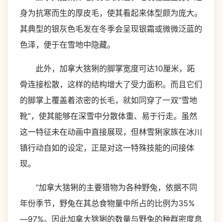
身为抗寒而生的厚皮毛，使其看起来体型颇为庞大。
其典型的银灰色毛发在冬季会呈现银霜或微微泛蓝的
色泽，便于在雪地中隐藏。
此外，加拿大猞猁的脚掌宽度可达10厘米，跖
骨连接松散，这样的结构增大了受力面积。而且它们
的脚掌上覆盖着浓密的长毛，就如同穿了一双“雪地
靴”，使其能够在深雪中分散体重、易于行走。虽然
这一特征未在动画中直接展现，但林雪猁家族在冰川
镇行动自如的设定，正是对这一特殊技能的间接体
现。
“加拿大猞猁的主要猎物为各种野兔，依据不同
年份季节，野兔在其总食物量中所占的比例为35%
—97%。因此加拿大猞猁的数量与野兔的种群密度息