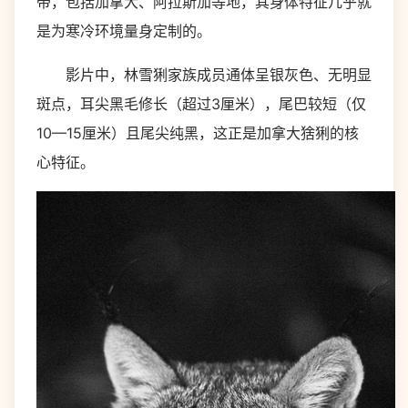
带，包括加拿大、阿拉斯加等地，其身体特征几乎就
是为寒冷环境量身定制的。
影片中，林雪猁家族成员通体呈银灰色、无明显
斑点，耳尖黑毛修长（超过3厘米），尾巴较短（仅
10—15厘米）且尾尖纯黑，这正是加拿大猞猁的核
心特征。