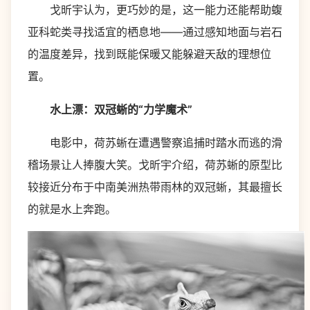
戈昕宇认为，更巧妙的是，这一能力还能帮助蝮
亚科蛇类寻找适宜的栖息地——通过感知地面与岩石
的温度差异，找到既能保暖又能躲避天敌的理想位
置。
水上漂：双冠蜥的“力学魔术”
电影中，荷苏蜥在遭遇警察追捕时踏水而逃的滑
稽场景让人捧腹大笑。戈昕宇介绍，荷苏蜥的原型比
较接近分布于中南美洲热带雨林的双冠蜥，其最擅长
的就是水上奔跑。