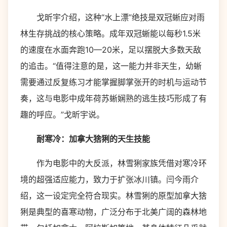
戈昕宇介绍，这种“水上漂”绝技是双冠蜥应对雨
林生存挑战的核心策略。成年双冠蜥能以每秒1.5米
的速度在水面奔跑10—20米，足以摆脱大多数天敌
的追击。“值得注意的是，这一能力并非天生，幼蜥
需要通过反复练习才能掌握脚掌张开的时机与运动节
奏，这与电影中成年荷苏蜥娴熟的逃生技巧形成了有
趣的呼应。”戈昕宇说。
耐寒冷：加拿大猞猁的天生技能
作为电影中的大反派，林雪猁家族凭借对寒冷环
境的超强适应能力，致力于扩张冰川镇。闫今雨介
绍，这一设定完全符合现实。林雪猁的原型加拿大猞
猁是典型的喜寒动物，广泛分布于北美广阔的森林地