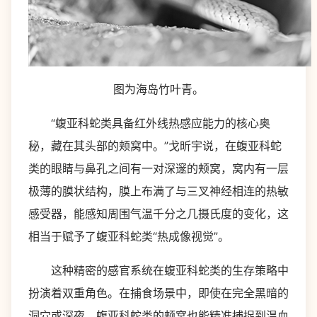
图为海岛竹叶青。
“蝮亚科蛇类具备红外线热感应能力的核心奥
秘，藏在其头部的颊窝中。”戈昕宇说，在蝮亚科蛇
类的眼睛与鼻孔之间有一对深邃的颊窝，窝内有一层
极薄的膜状结构，膜上布满了与三叉神经相连的热敏
感受器，能感知周围气温千分之几摄氏度的变化，这
相当于赋予了蝮亚科蛇类“热成像视觉”。
这种精密的感官系统在蝮亚科蛇类的生存策略中
扮演着双重角色。在捕食场景中，即使在完全黑暗的
洞穴或深夜，蝮亚科蛇类的颊窝也能精准捕捉到温血