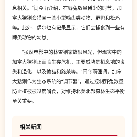
息相关。”闫今雨介绍，在野兔数量稀少的时节，加
拿大猞猁会猎食一些小型啮齿类动物、野鸭和松鸡
等。此外，偶尔也有记录显示，它们会捕食到一些有
蹄类动物的幼崽。
“虽然电影中的林雪猁家族很风光，但现实中的
加拿大猞猁正面临生存危机，主要威胁是栖息地的丧
失和退化，以及偷猎和路杀等。”闫今雨强调，加拿
大猞猁作为生态系统的“调节器”，通过控制野兔数量
防止植被被过度啃食，对维持北美北部森林生态平衡
至关重要。
相关新闻