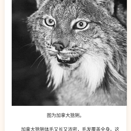
图为加拿大猞猁。
加拿大猞猁体毛又长又浓密，毛发覆盖全身。这