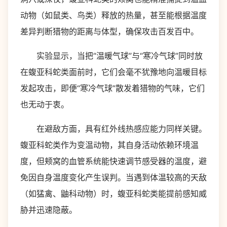
动物（如鼠类、鸟类）释放的热量，甚至能根据温度
差异判断猎物的距离与体型，确保攻击百发百中。
实验显示，当把“温暖气球”与“寒冷气球”同时放
在蝮亚科蛇类面前时，它们会毫不犹豫地向温暖目标
发起攻击，即便“寒冷气球”散发着猎物的气味，它们
也无动于衷。
在避敌方面，具有红外线热感应能力同样关键。
蝮亚科蛇类作为变温动物，其自身活动依赖环境温
度，但颊窝的血管系统能快速调节感受器的温度，避
免因自身温度变化产生误判。当遇到体温较高的天敌
（如猛禽、鼬科动物）时，蝮亚科蛇类能提前感知威
胁并迅速隐蔽。