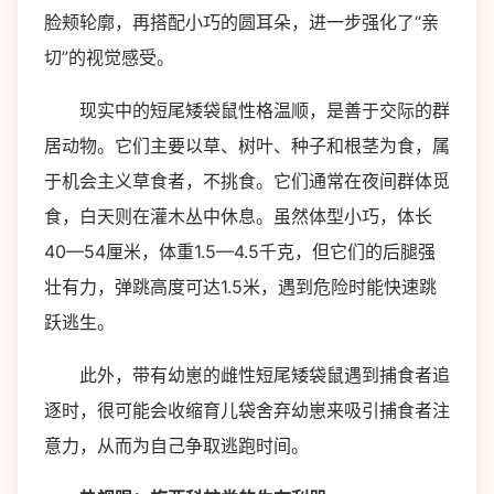
脸颊轮廓，再搭配小巧的圆耳朵，进一步强化了“亲
切”的视觉感受。
现实中的短尾矮袋鼠性格温顺，是善于交际的群
居动物。它们主要以草、树叶、种子和根茎为食，属
于机会主义草食者，不挑食。它们通常在夜间群体觅
食，白天则在灌木丛中休息。虽然体型小巧，体长
40—54厘米，体重1.5—4.5千克，但它们的后腿强
壮有力，弹跳高度可达1.5米，遇到危险时能快速跳
跃逃生。
此外，带有幼崽的雌性短尾矮袋鼠遇到捕食者追
逐时，很可能会收缩育儿袋舍弃幼崽来吸引捕食者注
意力，从而为自己争取逃跑时间。