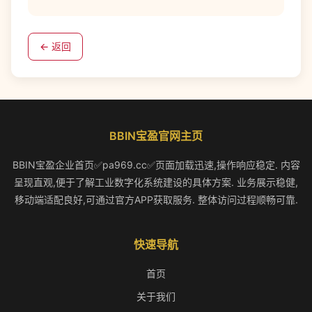
← 返回
BBIN宝盈官网主页
BBIN宝盈企业首页✅pa969.cc✅页面加载迅速,操作响应稳定. 内容
呈现直观,便于了解工业数字化系统建设的具体方案. 业务展示稳健,
移动端适配良好,可通过官方APP获取服务. 整体访问过程顺畅可靠.
快速导航
首页
关于我们