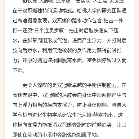
但仅靠“大脚板”还不够，要实现“水上漂”关键还
在于双冠蜥独特的运动模式。哈佛大学的研究团队通
过高速摄像发现，双冠蜥的踏水动作包含“拍击—扑
打—还原”三个连贯步骤：拍击时后肢快速向下压
水，在脚掌周围形成气泡，进而产生浮力；扑打时后
肢向后蹬水，利用气泡破裂的反作用力获得前进推
力；还原时则迅速抬腿脱离水面，避免因停留过久而
下沉。
更令人惊叹的是双冠蜥卓越的平衡控制能力。在
高速奔跑中，双冠蜥的后肢会向身体中部两侧产生与
向上浮力相当的横向支撑力，防止身体侧翻。哈佛大
学有机与进化生物学系研究生托尼娅·赫塞指出，这
种横向支撑力能抵消双冠蜥奔跑时的前倾趋势，让其
即使在流动的小溪中奔跑也能如履平地。