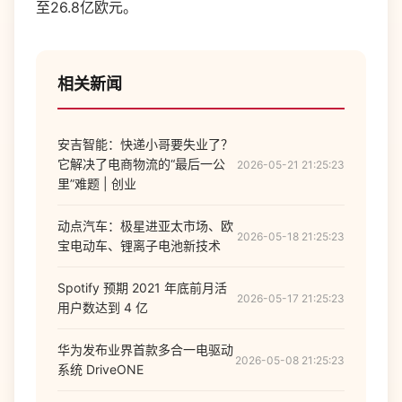
至26.8亿欧元。
相关新闻
安吉智能：快递小哥要失业了？
它解决了电商物流的“最后一公
2026-05-21 21:25:23
里”难题 | 创业
动点汽车：极星进亚太市场、欧
2026-05-18 21:25:23
宝电动车、锂离子电池新技术
Spotify 预期 2021 年底前月活
2026-05-17 21:25:23
用户数达到 4 亿
华为发布业界首款多合一电驱动
2026-05-08 21:25:23
系统 DriveONE