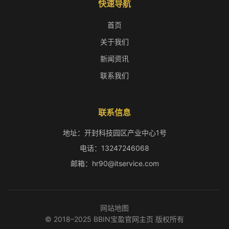
快速导航
首页
关于我们
新闻资讯
联系我们
联系信息
地址：开封科技园区产业中心1号
电话：13247246068
邮箱：hr90@itservice.com
网站地图
© 2018–2025 BBIN宝盈官网主页 版权所有