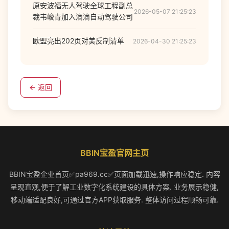
原安波福无人驾驶全球工程副总
2026-05-07 21:25:23
裁韦峻青加入滴滴自动驾驶公司
欧盟亮出202页对美反制清单
2026-04-30 21:25:23
← 返回
BBIN宝盈官网主页
BBIN宝盈企业首页✅pa969.cc✅页面加载迅速,操作响应稳定. 内容
呈现直观,便于了解工业数字化系统建设的具体方案. 业务展示稳健,
移动端适配良好,可通过官方APP获取服务. 整体访问过程顺畅可靠.