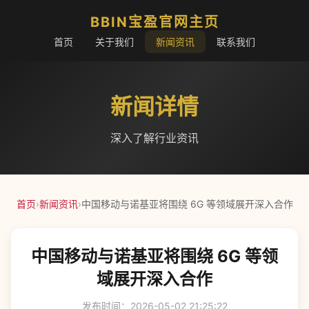
BBIN宝盈官网主页
首页
关于我们
新闻资讯
联系我们
新闻详情
深入了解行业资讯
首页
›
新闻资讯
›
中国移动与诺基亚将围绕 6G 等领域展开深入合作
中国移动与诺基亚将围绕 6G 等领
域展开深入合作
发布时间：2026-05-02 21:25:22