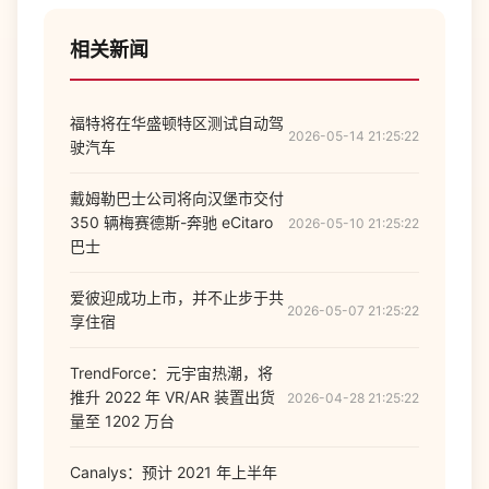
相关新闻
福特将在华盛顿特区测试自动驾
2026-05-14 21:25:22
驶汽车
戴姆勒巴士公司将向汉堡市交付
350 辆梅赛德斯-奔驰 eCitaro
2026-05-10 21:25:22
巴士
爱彼迎成功上市，并不止步于共
2026-05-07 21:25:22
享住宿
TrendForce：元宇宙热潮，将
推升 2022 年 VR/AR 装置出货
2026-04-28 21:25:22
量至 1202 万台
Canalys：预计 2021 年上半年