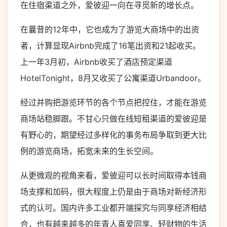
在住宿渠道之外，爱彼迎一向在寻觅新的增长点。
在曩昔的12年中，它也成为了游览大商场中的出资
者，计算显现Airbnb完成了16笔出资和21起收买。
上一年3月初，Airbnb收买了酒店预定渠道
HotelTonight，8月又收买了公寓渠道Urbandoor。
经过并购把游览环节的各个节点把控住，才能在游览
商场站稳脚跟。不甘心只做在线短租渠道的爱彼迎是
有野心的，期望经过多样化的事务布局争取到更大比
例的游览商场，拓宽未来的生长空间。
从更微观的视角来看，爱彼迎可以长时间取得本钱商
场支撑和加码，很大程度上仍是由于商场对新经济形
式的认可。国内许多工业都开端探究与同享经济相结
合，也有越来越多的年青人喜爱同享、轻财物的生活