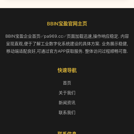
BBIN宝盈官网主页
BBIN宝盈企业首页✅pa969.cc✅页面加载迅速,操作响应稳定. 内容
呈现直观,便于了解工业数字化系统建设的具体方案. 业务展示稳健,
移动端适配良好,可通过官方APP获取服务. 整体访问过程顺畅可靠.
快速导航
首页
关于我们
新闻资讯
联系我们