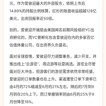
元，作为爱彼迎最大的外部股东，依照上市后
14.89%的持股比例核算，红杉的账面收益超越128亿
美元，出资回报率近50倍。
别的，爱彼迎开端是由美国闻名前期风投组织YC出
资孵化的，而YC曾孵化包含爱彼迎在内的多家百亿
估值体量公司，在出资界久负盛名。
面对全球疫情，爱彼迎尽力调整事务，减少开支，并
推出线上“云游览”、周边游等玩耍挑选。游览业尽管
面对巨大冲击，但游客们的游览需求依然非常旺盛，
爱彼迎的订单数量也在上升。渠道遭受订单下滑率已
由4月的72%缩减至6月的21%左右，随后的7月到9
月则在20%上下。而订单撤销率则由6月的25%于9
月份降至18%。