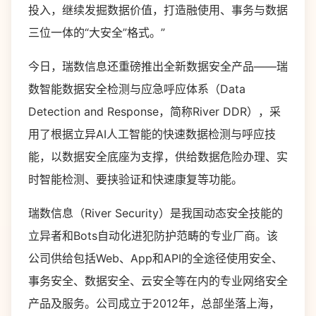
投入，继续发掘数据价值，打造融使用、事务与数据
三位一体的“大安全”格式。”
今日，瑞数信息还重磅推出全新数据安全产品——瑞
数智能数据安全检测与应急呼应体系（Data
Detection and Response，简称River DDR），采
用了根据立异AI人工智能的快速数据检测与呼应技
能，以数据安全底座为支撑，供给数据危险办理、实
时智能检测、要挟验证和快速康复等功能。
瑞数信息（River Security）是我国动态安全技能的
立异者和Bots自动化进犯防护范畴的专业厂商。该
公司供给包括Web、App和API的全途径使用安全、
事务安全、数据安全、云安全等在内的专业网络安全
产品及服务。公司成立于2012年，总部坐落上海，