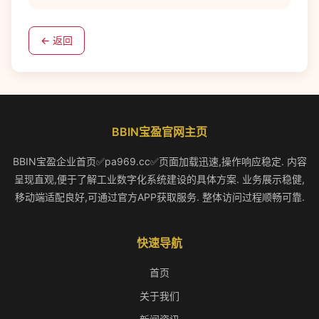
← 返回
BBIN宝盈官网主页
BBIN宝盈企业首页✅pa969.cc✅页面加载迅速,操作响应稳定. 内容
呈现直观,便于了解工业数字化系统建设的具体方案. 业务展示稳健,
移动端适配良好,可通过官方APP获取服务. 整体访问过程顺畅可靠.
快速导航
首页
关于我们