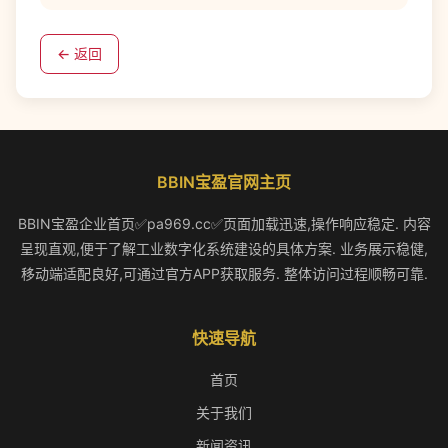
← 返回
BBIN宝盈官网主页
BBIN宝盈企业首页✅pa969.cc✅页面加载迅速,操作响应稳定. 内容
呈现直观,便于了解工业数字化系统建设的具体方案. 业务展示稳健,
移动端适配良好,可通过官方APP获取服务. 整体访问过程顺畅可靠.
快速导航
首页
关于我们
新闻资讯