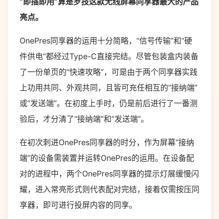
“即插即用”算是罗技这款无线屏幕同享器最大的产品
亮点。
OnePres同享器的运用十分简略，“信号传输”和“硬
件供电”都经过Type-C直接完结。尽管包装盒内装备
了一份单页的“快速攻略”，可是由于两个同享器实践
上功用共同、外观共同，且皆可充任相互的“接纳端”
或“发送端”。在初度上手时，仍是前后进行了一番测
验后，才分清了“接纳端”和“发送端”。
在初次刺进OnePres同享器的时分，作为屏幕“接纳
端”的设备需装置并运转OnePres的运用。在设备配
对的进程中，两个OnePres同享器的提示灯展缓慢闪
耀，进入常亮形式则代表配对完结，接着仅需按压同
享器，即可进行投屏内容的同享。