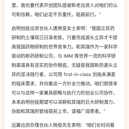
里，我也要代表开创团队感谢新老出资人对咱们的认
可和信赖，咱们必定不负重托，砥砺前行。”
启明创投出资合伙人唐艳旻女士表明：“我国立异药
研制的土壤现已日渐老练，只要完成源头立异才干提
高我国药物研制的世界竞争力。和其瑞作为一家科学
驱动的新药研制公司，与 IMM 等世界一流的科学研
制渠道具有坚实的协作根底，无疑是我国新药源头立
异的坚决践行者，公司用 first-in-class 剑指未满意
的临床需求，并向着这一方针全力推动。咱们很侥幸
可以与这样一家兼具胆略与执行力的创业公司协作，
未来启明创投期望可以深耕和其瑞的巨大研制潜力，
协助和其瑞的管线提前上市，谋福广阔患者。”
远翼出资办理合伙人杨俊先生表明：“咱们长时间看