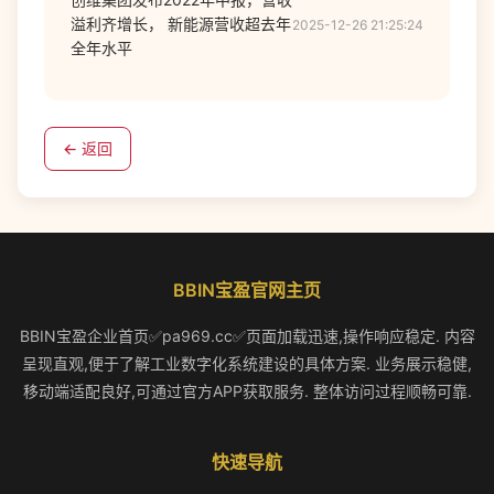
溢利齐增长， 新能源营收超去年
2025-12-26 21:25:24
全年水平
← 返回
BBIN宝盈官网主页
BBIN宝盈企业首页✅pa969.cc✅页面加载迅速,操作响应稳定. 内容
呈现直观,便于了解工业数字化系统建设的具体方案. 业务展示稳健,
移动端适配良好,可通过官方APP获取服务. 整体访问过程顺畅可靠.
快速导航