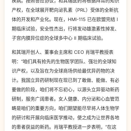
疾病。按照答应协议，和其瑞医药将根据拜耳的知识
产权，在全球展开靶向泌乳素（PRL）受体的全新抗
体的开发和产业化。现在，HMI-115 已在欧盟完结 I
期临床试验，安全性杰出，行将发动雄激素性掉发、
子宫内膜异位症的全球多中心 II 期临床试验。
和其瑞开创人、董事会主席和 CEO 肖瑞平教授表
明：“咱们具有抢先的生物医学团队、强壮的全球知
识产权，以及旨在为全球商场供给最优异药物的决
计。我国立异药研制现在现已到了敢做、能做、有必
要做的阶段，咱们将不忘初心，以源头立异驱动新药
研制，服务广阔患者。女人健康、内分泌和心血管范
畴是咱们的重要方向，咱们期望能尽早将人体生物学
的研讨和开展向临床医学推动，使之成为让世界各地
的患者获益的新药。肖瑞平教授进一步表明，“在这