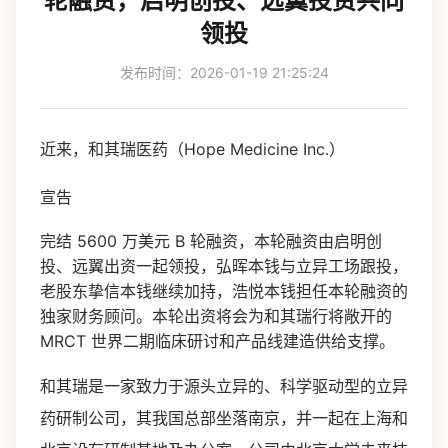
轮融资，启明创投、远翼投资共同
领投
发布时间：2026-01-19 21:25:24
近来，和其瑞医药（Hope Medicine Inc.）
宣告
完结 5600 万美元 B 轮融资，本轮融资由启明创
投、远翼出资一起领投，弘晖本钱与立异工场跟投，
老股东挚信本钱继续加持，浩悦本钱担任本轮融资的
独家财务顾问。本轮出资将会为和其瑞行将敞开的
MRCT 世界二期临床研讨和产品线建造供给支撑。
和其瑞是一家致力于源头立异的、科学驱动型的立异
药研制公司，其我国总部坐落南京，并一起在上海和